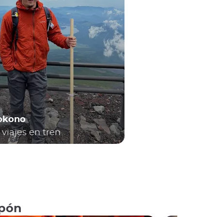
Yokono
viajes en tren
vel local como a través del país
, por lo que
locales o en
los mundialmente famosos trenes
e desempeñará el tren durante su viaje.
apón
s que pueden requerir cierto conocimiento o