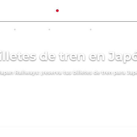
RTES
CIRCUITOS
ALOJAMENTO
ACCESO A INTERN
illetes de tren en Jap
apan Railways: ¡reserva tus billetes de tren para Jap
Pases regionales