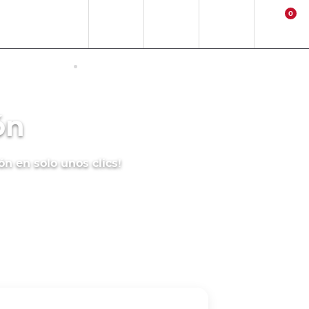
0
ES
EUR
Ubicación
Contact
Entrar
Carrito
ET EN JAPÓN
ACTIVIDADES
ón
ón en solo unos clics!