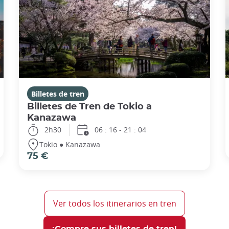
Billetes de tren
Billetes de Tren de Tokio a
Kanazawa
2h30
06 : 16 - 21 : 04
Tokio ● Kanazawa
75 €
Ver todos los itinerarios en tren
¡Compre sus billetes de tren!