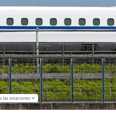
uestras rutas en tren más popular
cceso a una amplia gama de rutas para
explorar todo el paí
les en sus vacaciones: desde el bullicio de
Tokio
hasta el 
a
... Todos estos destinos excepcionales están a sólo un viaj
do del
Shinkansen
, eligiendo cualquiera de las siguientes 
 las estaciones