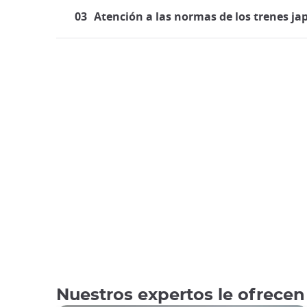
03
Atención a las normas de los trenes j
Viajar en tren en Japón
El sistema ferroviario de Japón está muy desarr
tanto residentes como turistas se encuentran
vi
bala Shinkansen
. A quienes viajan por primera 
Nuestros expertos le ofrecen
Aunque la prominencia de los
viajes en tren en