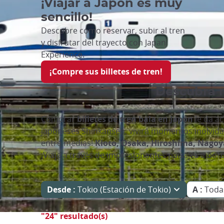
¡Viajar a Japón es muy
sencillo!
Descubre cómo reservar, subir al tren
y disfrutar del trayecto con Japan
Experience.
¡Compre sus billetes de tren!
Descubra n
Comprar
billetes de tren bala en Japón
le da a
japoneses Shinkansen, vivirá momentos inolvidab
entre medias!
Kioto, Osaka, Hiroshima, Nagoy
¡Viaje a través de impresionantes paisajes a bor
Desde :
Tokio (Estación de Tokio)
A :
Todas
"24" resultado(s)