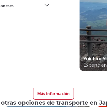
aponeses
Yuichiro 
Experto en 
ollado y es un medio de transporte muy práctico
tanto a ni
ajando en tren casi a diario
, ya sea en sus líneas de tren 
Más información
vez a Japón, sin duda se les pasa por la cabeza el papel qu
 otras opciones de transporte en J
 Japón
hace que su uso sea muy habitual, hay algunas cosa