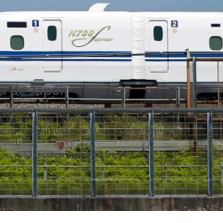
es de Japón
s
. Gracias a los rápidos y eficaces trenes bala
encanto de
Fukuoka
, en el sur, ¡y todo lo que hay
e en tren.
rutas para
recorrer Japón en tren!