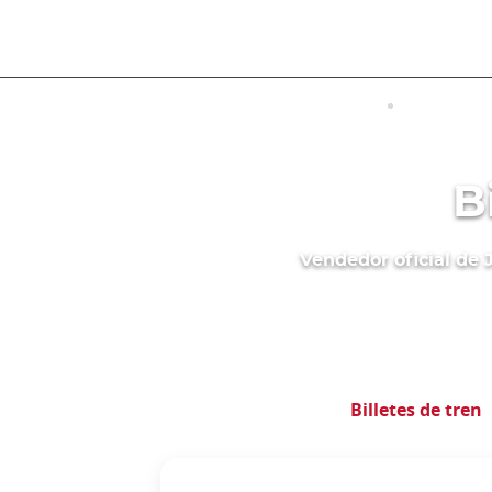
Tamaño
VISITAR JAPÓN
TRANSPO
B
Vendedor oficial de J
Japan rail pass
Billetes de tren