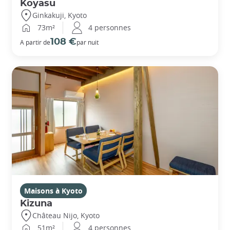
Koyasu
Ginkakuji, Kyoto
73m²
4 personnes
108 €
A partir de
par nuit
Maisons à Kyoto
Kizuna
Château Nijo, Kyoto
51m²
4 personnes