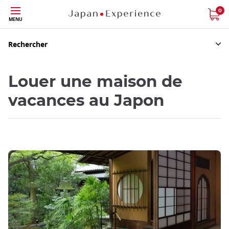
Skip
0
MENU
to
main
content
Rechercher
Louer une maison de
vacances au Japon