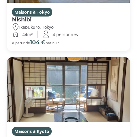
Maisons à Tokyo
Nishibi
Ikebukuro, Tokyo
44m²
4 personnes
104 €
A partir de
par nuit
Maisons à Kyoto