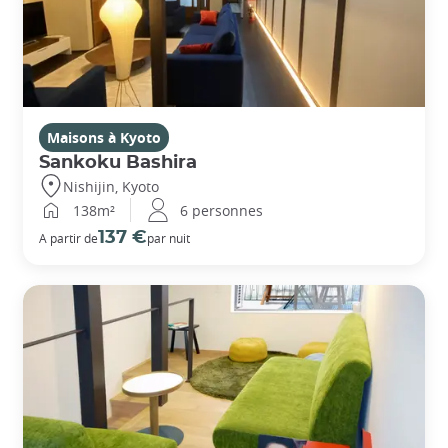
Maisons à Kyoto
Sankoku Bashira
Nishijin, Kyoto
138m²
6 personnes
137 €
A partir de
par nuit