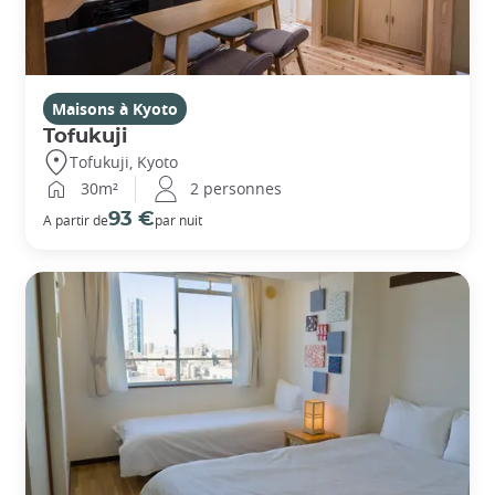
Maisons à Kyoto
Tofukuji
Tofukuji, Kyoto
30m²
2 personnes
93 €
A partir de
par nuit