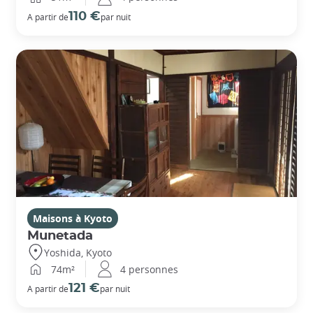
110 €
A partir de
par nuit
Maisons à Kyoto
Munetada
Yoshida, Kyoto
74m²
4 personnes
121 €
A partir de
par nuit