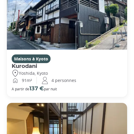
Maisons à Kyoto
Kurodani
Yoshida, Kyoto
91m²
4 personnes
137 €
A partir de
par nuit