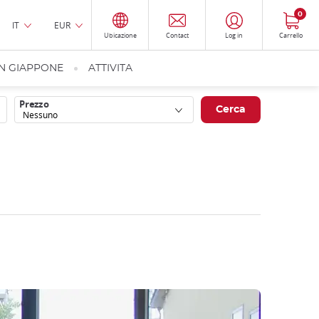
0
IT
EUR
Ubicazione
Contact
Log in
Carrello
IN GIAPPONE
ATTIVITA
Prezzo
Nessuno