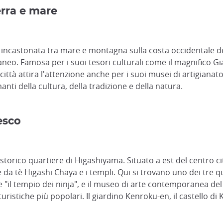
erra e mare
tà incastonata tra mare e montagna sulla costa occidentale 
eo. Famosa per i suoi tesori culturali come il magnifico Gi
 città attira l'attenzione anche per i suoi musei di artigian
ti della cultura, della tradizione e della natura.
esco
storico quartiere di Higashiyama. Situato a est del centro ci
se da tè Higashi Chaya e i templi. Qui si trovano uno dei tre q
il tempio dei ninja", e il museo di arte contemporanea del X
 turistiche più popolari. Il giardino Kenroku-en, il castello 