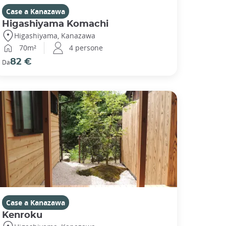
Case a Kanazawa
Higashiyama Komachi
Higashiyama, Kanazawa
70m²
4 persone
82 €
Da
Case a Kanazawa
Kenroku