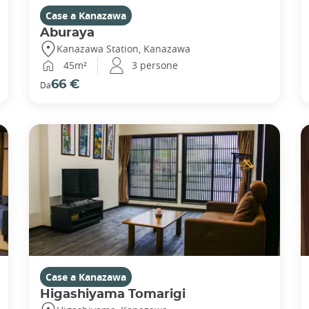
Case a Kanazawa
Aburaya
Kanazawa Station, Kanazawa
45m²
3 persone
66 €
Da
Case a Kanazawa
Higashiyama Tomarigi