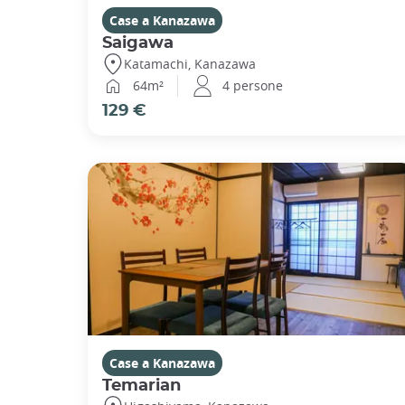
Case a Kanazawa
Saigawa
Katamachi, Kanazawa
64m²
4 persone
129 €
Case a Kanazawa
Temarian