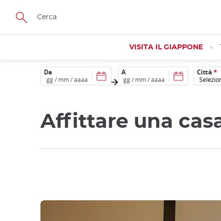
Skip
to
main
content
VISITA IL GIAPPONE
Da
A
Città
*
Affittare una ca