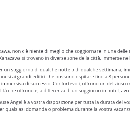
hikawa, non c'è niente di meglio che soggiornare in una dell
 a Kanazawa si trovano in diverse zone della città, immerse n
per un soggiorno di qualche notte o di qualche settimana, im
esi ai grandi edifici che possono ospitare fino a 8 persone, t
za immersiva di successo. Confortevoli, offrono un delizioso m
bilità che offrono e, a differenza di un soggiorno in hotel, av
se Angel è a vostra disposizione per tutta la durata del vos
per qualsiasi domanda o problema durante la vostra vacanz