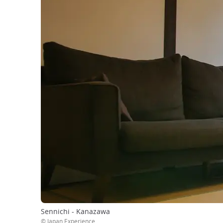
Sennichi - Kanazawa
© Japan Experience