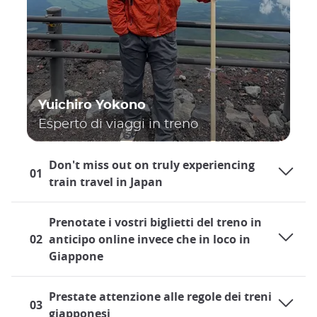
Yuichiro Yokono
Esperto di viaggi in treno
Don't miss out on truly experiencing
01
train travel in Japan
Prenotate i vostri biglietti del treno in
02
anticipo online invece che in loco in
Giappone
Prestate attenzione alle regole dei treni
03
giapponesi