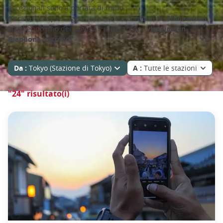
eccezionali sono a portata di treno.
Attraversate paesaggi mozzafiato a bordo dello
Shinkansen
,
scegliendo uno dei seguenti itinerari per
viaggiare in
Giappone in treno!
Da :
Tokyo (Stazione di Tokyo)
A :
Tutte le stazioni
"24" risultato(i)