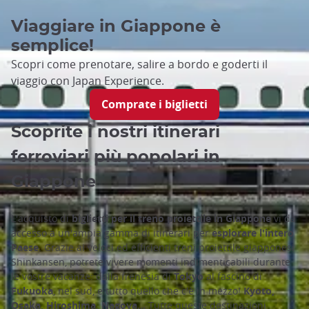
Viaggiare in Giappone è
semplice!
Scopri come prenotare, salire a bordo e goderti il
viaggio con Japan Experience.
Comprate i biglietti
Scoprite i nostri itinerari
ferroviari più popolari in
Giappone
L'acquisto di
biglietti per il treno proiettile in Giappone
vi dà
accesso a un'ampia gamma di itinerari per
esplorare l'intero
Paese
. Grazie ai veloci ed efficienti treni proiettile giapponesi
Shinkansen, potrete vivere momenti indimenticabili durante
le vostre vacanze: dalla frenesia di
Tokyo
al fascino di
Fukuoka
, nel sud, e tutto quello che c'è in mezzo!
Kyoto,
Osaka, Hiroshima, Nagoya...
Tutte queste destinazioni