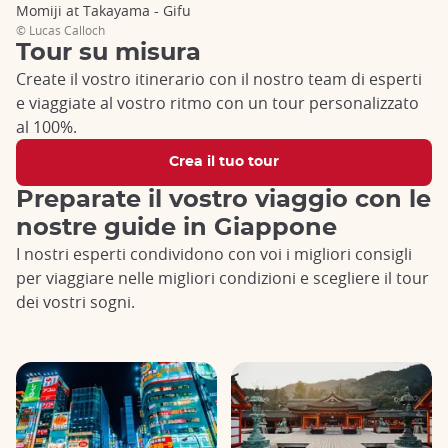
Momiji at Takayama - Gifu
Immergetevi nel cuore del Giappone autentico e misterioso
© Lucas Calloch
con i nostri tour accompagnati di qualità.
Tour su misura
Lasciatevi guidare dai nostri esperti locali di lingua
Create il vostro itinerario con il nostro team di esperti
francese e scoprite i tesori nascosti dell'arcipelago.
e viaggiate al vostro ritmo con un tour personalizzato
Optate per un viaggio organizzato dalla A alla Z in un
al 100%.
piccolo gruppo, per un'esperienza coinvolgente e
amichevole. Questa formula è ideale per chi cerca
Crea il tuo tour
un'avventura unica, senza le preoccupazioni
Preparate il vostro viaggio con le
dell'organizzazione e della logistica.
nostre guide in Giappone
Con Japan Experience potrete esplorare una varietà di
I nostri esperti condividono con voi i migliori consigli
destinazioni: dai siti imperdibili ai luoghi poco
conosciuti, passando per esperienze culturali e
per viaggiare nelle migliori condizioni e scegliere il tour
gastronomiche esclusive, la nostra ampia gamma di
dei vostri sogni.
prodotti si adatta a tutte le tasche e vi offre il miglior
rapporto qualità-prezzo per una scoperta approfondita
del Giappone.
Cosa state aspettando? Prenotate subito il viaggio che più vi
sta a cuore!