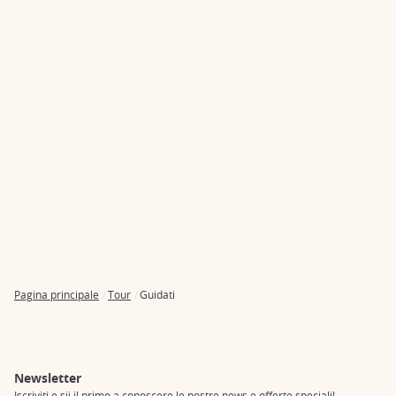
Pagina principale
Tour
Guidati
Breadcrumb
Newsletter
Iscriviti e sii il primo a conoscere le nostre news e offerte speciali!