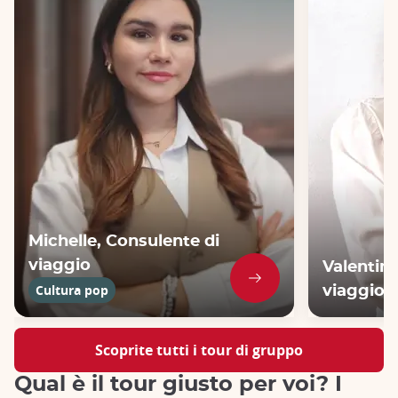
Michelle, Consulente di
viaggio
Valentina
Cultura pop
viaggio
Scoprite tutti i tour di gruppo
Qual è il tour giusto per voi? I