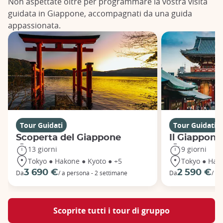
Non aspettate oltre per programmare la vostra visita
guidata in Giappone, accompagnati da una guida
appassionata.
Tour Guidati
Tour Guidati
Scoperta del Giappone
Il Giappone
13 giorni
9 giorni
Tokyo ● Hakone ● Kyoto ● +5
Tokyo ● Hako
3 690 €
2 590 €
Da
/ a persona - 2 settimane
Da
/ pe
Scoprite tutti i tour di gruppo