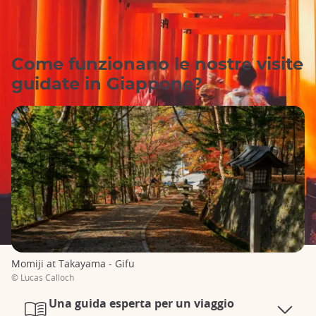
Come funzionano le nostre visite
guidate in Giappone?
Momiji at Takayama - Gifu
© Lucas Calloch
Una guida esperta per un viaggio