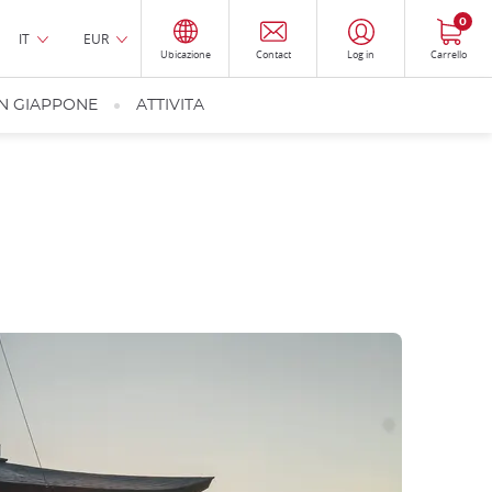
0
IT
EUR
Ubicazione
Contact
Log in
Carrello
IN GIAPPONE
ATTIVITA