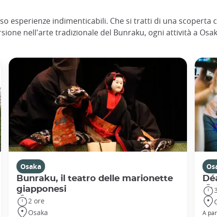
o esperienze indimenticabili. Che si tratti di una scoperta c
sione nell'arte tradizionale del Bunraku, ogni attività a Os
Osaka
Os
Bunraku, il teatro delle marionette
Déa
giapponesi
2 ore
Osaka
A par