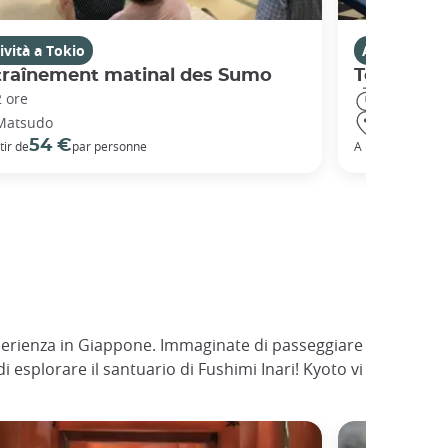
ività a Tokio
Attività a T
traînement matinal des Sumo
Tour arch
2 ore
8 ore
Matsudo
Tokyo
54 €
21
tir de
par personne
A partire da
 esperienza in Giappone. Immaginate di passeggiare
di esplorare il santuario di Fushimi Inari! Kyoto vi