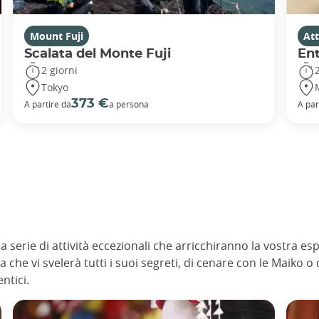
Mount Fuji
Att
Scalata del Monte Fuji
En
2 giorni
Tokyo
373 €
A partire da
a persona
A par
una serie di attività eccezionali che arricchiranno la vostra
 che vi svelerà tutti i suoi segreti, di cenare con le Maiko o 
ntici.