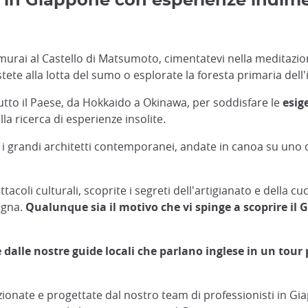
o in Giappone con esperienze indimen
 samurai al Castello di Matsumoto, cimentatevi nella meditazi
ete alla lotta del sumo o esplorate la foresta primaria dell'
 tutto il Paese, da Hokkaido a Okinawa, per soddisfare le
esig
la ricerca di esperienze insolite.
i o i grandi architetti contemporanei, andate in canoa su uno
ttacoli culturali, scoprite i segreti dell'artigianato e della 
pagna.
Qualunque sia il motivo che vi spinge a scoprire il G
dalle nostre guide locali che parlano inglese in un tour
ionate e progettate dal nostro team di professionisti in Gia