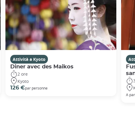
Attività a Kyoto
Att
Diner avec des Maikos
Fus
san
2 ore
Kyoto
126 €
par personne
A par