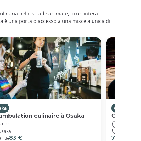
ulinaria nelle strade animate, di un'intera
aka è una porta d'accesso a una miscela unica di
aka
Osaka
mbulation culinaire à Osaka
Osaka Su
3 ore
3 ore
Osaka
Osaka
83 €
74 €
tir de
per pers