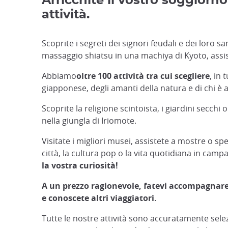
Arricchite il vostro soggiorn
attività.
Scoprite i segreti dei signori feudali e dei loro
massaggio shiatsu in una machiya di Kyoto, assist
Abbiamo
oltre 100 attività tra cui scegliere
, in
giapponese, degli amanti della natura e di chi è al
Scoprite la religione scintoista, i giardini secch
nella giungla di Iriomote.
Visitate i migliori musei, assistete a mostre o spe
città, la cultura pop o la vita quotidiana in cam
la vostra curiosità!
A un prezzo ragionevole, fatevi accompagnare 
e conoscete altri viaggiatori.
Tutte le nostre attività sono accuratamente selez