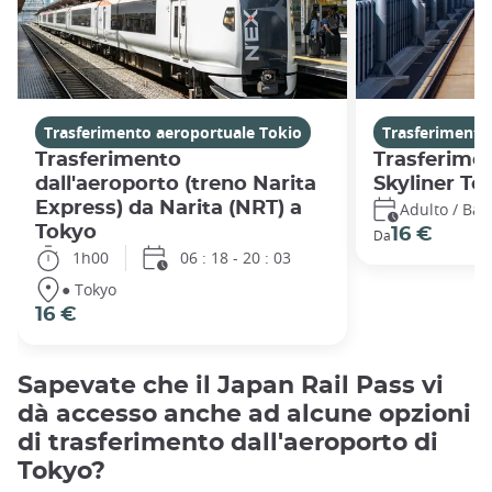
Trasferimento aeroportuale Tokio
Trasferimento
Trasferimento
Trasferime
dall'aeroporto (treno Narita
Skyliner To
Express) da Narita (NRT) a
Adulto / Ba
Tokyo
16 €
Da
1h00
06 : 18 - 20 : 03
● Tokyo
16 €
Sapevate che il Japan Rail Pass vi
dà accesso anche ad alcune opzioni
di trasferimento dall'aeroporto di
Tokyo?