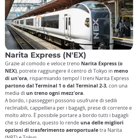
Narita Express (N'EX)
Grazie al comodo e veloce treno
Narita Express (o
NEX)
, potrete raggiungere il centro di Tokyo in
meno
di un'ora
, risparmiando tempo! I treni Narita Express
partono dal Terminal 1 o dal Terminal 2-3
, con una
media di
un treno ogni mezz'ora
.
A bordo, i passeggeri possono usufruire di sedili
reclinabili, cappelliera per i bagagli, prese di corrente e
molto altro. È possibile portare a bordo tutti i bagagli
che si desidera, questo lo rende
una delle migliori
opzioni di trasferimento aeroportuale
tra Narita
(NRT) e Tokyo.