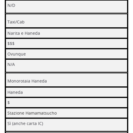
N/D
Taxi/Cab
Narita e Haneda
$$$
Ovunque
N/A
Monorotaia Haneda
Haneda
$
Stazione Hamamatsucho
Sì (anche carta IC)