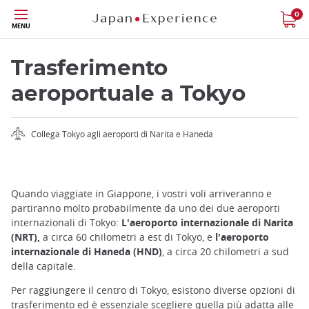
Trasferimento
Skip
0
aeroportuale
MENU
to
main
Aeroporto
content
Trasferimento
servito
Prezzo
aeroportuale a Tokyo
Fermate
Collega Tokyo agli aeroporti di Narita e Haneda
Compatibile
con il JR Pass?
Quando viaggiate in Giappone, i vostri voli arriveranno e
partiranno molto probabilmente da uno dei due aeroporti
internazionali di Tokyo:
L'aeroporto internazionale di Narita
(NRT),
a circa 60 chilometri a est di Tokyo, e
l'aeroporto
internazionale di Haneda (HND)
, a circa 20 chilometri a sud
della capitale.
Per raggiungere il centro di Tokyo, esistono diverse opzioni di
trasferimento ed è essenziale scegliere quella più adatta alle