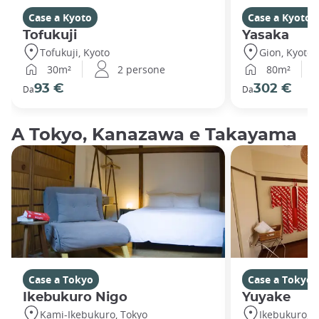
Case a Kyoto
Case a Kyoto
Tofukuji
Yasaka
Tofukuji, Kyoto
Gion, Kyoto
30m²
2 persone
80m²
93 €
302 €
Da
Da
A Tokyo, Kanazawa e Takayama
Case a Tokyo
Case a Tokyo
Ikebukuro Nigo
Yuyake
Kami-Ikebukuro, Tokyo
Ikebukuro, T