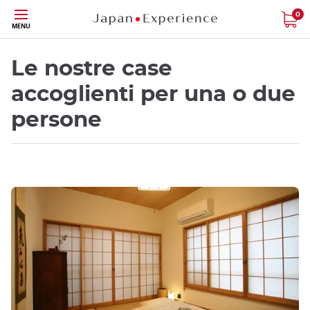
Skip
0
MENU
to
main
content
Le nostre case
accoglienti per una o due
persone