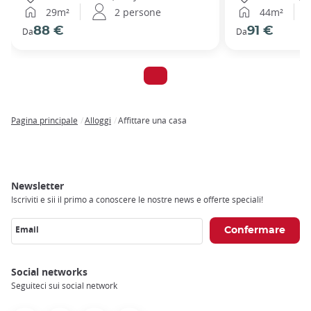
29m²
2 persone
44m²
88 €
91 €
Da
Da
Pagina principale
Alloggi
Affittare una casa
Breadcrumb
Newsletter
Iscriviti e sii il primo a conoscere le nostre news e offerte speciali!
Email
Social networks
Seguiteci sui social network