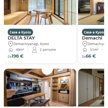
Case a Kyoto
Case a Kyoto
DELTA STAY
Demachi
Demachiyanagi, Kyoto
Demachiyana
49m²
2 persone
51m²
198 €
66 €
Da
Da