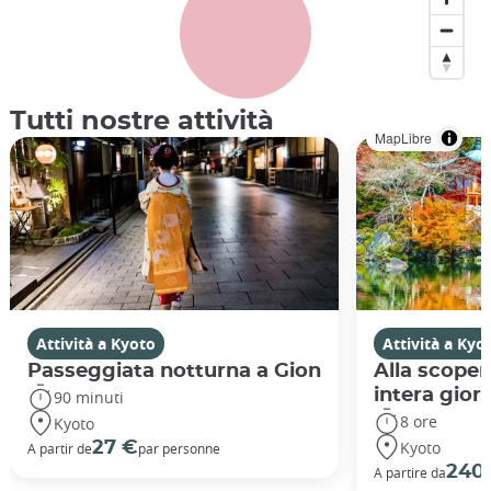
Tutti nostre attività
MapLibre
Attività a Kyoto
Attività a Kyo
Passeggiata notturna a Gion
Alla scoper
intera gior
90 minuti
8 ore
Kyoto
Kyoto
27 €
A partir de
par personne
240
A partire da