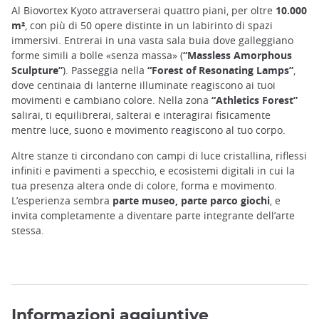
Al Biovortex Kyoto attraverserai quattro piani, per oltre
10.000
m²
, con più di 50 opere distinte in un labirinto di spazi
immersivi. Entrerai in una vasta sala buia dove galleggiano
forme simili a bolle «senza massa» (
“Massless Amorphous
Sculpture”
). Passeggia nella
“Forest of Resonating Lamps”
,
dove centinaia di lanterne illuminate reagiscono ai tuoi
movimenti e cambiano colore. Nella zona
“Athletics Forest”
salirai, ti equilibrerai, salterai e interagirai fisicamente
mentre luce, suono e movimento reagiscono al tuo corpo.
Altre stanze ti circondano con campi di luce cristallina, riflessi
infiniti e pavimenti a specchio, e ecosistemi digitali in cui la
tua presenza altera onde di colore, forma e movimento.
L’esperienza sembra
parte museo, parte parco giochi
, e
invita completamente a diventare parte integrante dell’arte
stessa.
Informazioni aggiuntive