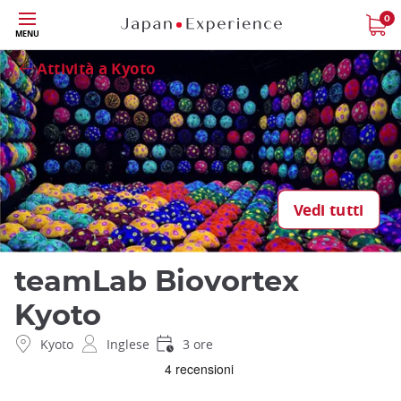
Skip
0
Close
MENU
to
main
Attività a Kyoto
content
Vedi tutti
teamLab Biovortex
Kyoto
Kyoto
Inglese
3 ore