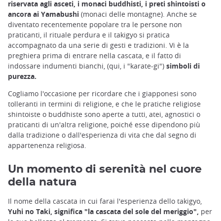
riservata agli asceti, i monaci buddhisti, i preti shintoisti o
ancora ai Yamabushi
(monaci delle montagne). Anche se
diventato recentemente popolare tra le persone non
praticanti, il rituale perdura e il takigyo si pratica
accompagnato da una serie di gesti e tradizioni. Vi è la
preghiera prima di entrare nella cascata, e il fatto di
indossare indumenti bianchi, (qui, i "karate-gi")
simboli di
purezza.
Cogliamo l'occasione per ricordare che i giapponesi sono
tolleranti in termini di religione, e che le pratiche religiose
shintoiste o buddhiste sono aperte a tutti, atei, agnostici o
praticanti di un'altra religione, poiché esse dipendono più
dalla tradizione o dall'esperienza di vita che dal segno di
appartenenza religiosa.
Un momento di serenità nel cuore
della natura
Il nome della cascata in cui farai l'esperienza dello takigyo,
Yuhi no Taki, significa "la cascata del sole del meriggio",
per