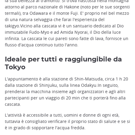
la sua bellezza al tramonto. Si trova nascosta nella montagna
attorno al parco nazionale di Hakone (noto per le sue sorgenti
termali), tra Odawara e il monte Fuji. E' proprio nel bel mezzo
di una natura selvaggia che farai l'esperienza del
takigyo.Vicino alla cascata vi è un santuario dedicato al Dio
immutabile Fudo-Myo e ad Amida Nyorai, il Dio della luce
infinita. La cascata le cui pareti sono fatte di lava, fornisce un
flusso d'acqua continuo tutto l'anno.
Ideale per tutti e raggiungibile da
Tokyo
L'appuntamento è alla stazione di Shin-Matsuda, circa 1 h 20
dalla stazione di Shinjuku, sulla linea Odakyu.In seguito,
prenderai la macchina insieme agli organizzatori e agli altri
partecipanti per un viaggio di 20 min che ti porterà fino alla
cascata.
L'attività è accessibile a tutti, uomini e donne di ogni età,
tuttavia è consigliato verificare il proprio stato di salute e se si
è in grado di sopportare l'acqua fredda.
Takigyo, il rituale della cascata ©️Ishi/PIXTA