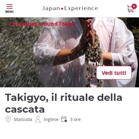
Skip
0
Close
MENU
to
main
Activities around Tokyo
content
Vedi tutti
Takigyo, il rituale della
cascata
Matsuda
Inglese
3 ore