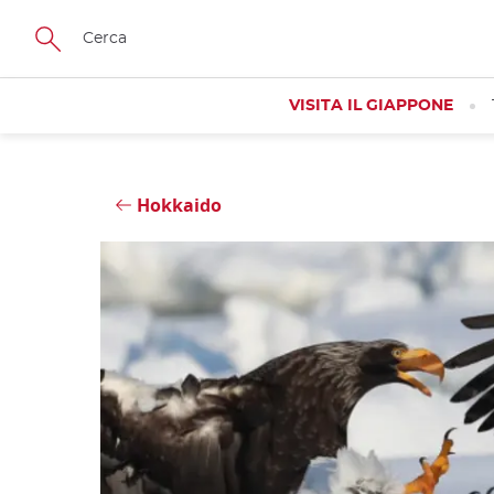
Skip
Close
to
main
content
VISITA IL GIAPPONE
Hokkaido