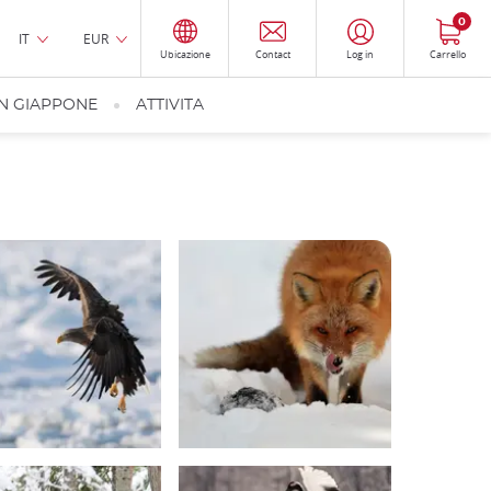
0
IT
EUR
Ubicazione
Contact
Log in
Carrello
IN GIAPPONE
ATTIVITA