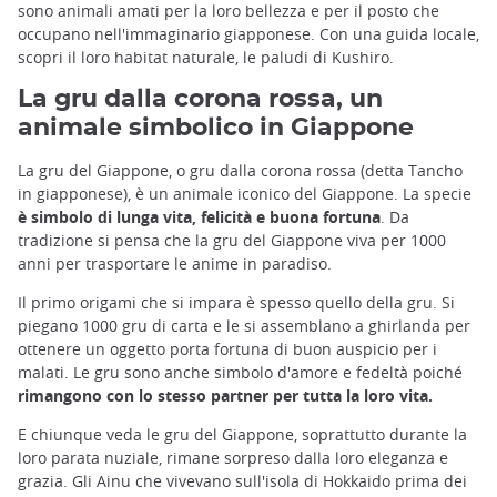
sono animali amati per la loro bellezza e per il posto che
occupano nell'immaginario giapponese. Con una guida locale,
scopri il loro habitat naturale, le paludi di Kushiro.
La gru dalla corona rossa, un
animale simbolico in Giappone
La gru del Giappone, o gru dalla corona rossa (detta Tancho
in giapponese), è un animale iconico del Giappone. La specie
è simbolo di lunga vita, felicità e buona fortuna
. Da
tradizione si pensa che la gru del Giappone viva per 1000
anni per trasportare le anime in paradiso.
Il primo origami che si impara è spesso quello della gru. Si
piegano 1000 gru di carta e le si assemblano a ghirlanda per
ottenere un oggetto porta fortuna di buon auspicio per i
malati. Le gru sono anche simbolo d'amore e fedeltà poiché
rimangono con lo stesso partner per tutta la loro vita.
E chiunque veda le gru del Giappone, soprattutto durante la
loro parata nuziale, rimane sorpreso dalla loro eleganza e
grazia. Gli Ainu che vivevano sull'isola di Hokkaido prima dei