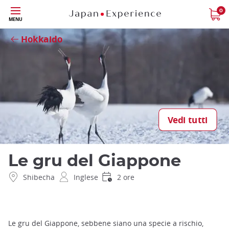
Skip
0
Close
MENU
to
main
Hokkaido
content
Vedi tutti
Le gru del Giappone
Shibecha
Inglese
2 ore
Le gru del Giappone, sebbene siano una specie a rischio,