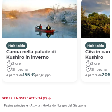
Hokkaido
Hokkaido
Canoa nella palude di
Gita in can
Kushiro in inverno
Kushiro
2 ore
2 ore
Shibecha
Shibecha
155 €
206
A partire da
per gruppo
A partire da
SCOPRI I NOSTRE ATTIVITÀ (2)
Pagina principale
Attivita
Hokkaido
Le gru del Giappone
Breadcrumb