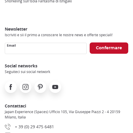
Breadcrumb
Snorkeling sull'Isola Fantasma di Ishigaki
Newsletter
Iscriviti e sii il primo a conoscere le nostre news e offerte speciali!
Email
Social networks
Seguiteci sui social network
Facebook
Instagram
Pinterest
Youtube
Contattaci
Japan Experience (Spaces) Ufficio 105, Via Giuseppe Piazzi 2 - 4 20159
Milano, Italia
+ 39 (0) 29 475 6481