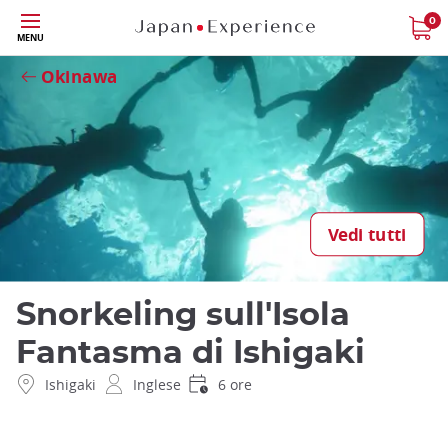
Skip
0
Close
MENU
to
main
Okinawa
content
Vedi tutti
Snorkeling sull'Isola
Fantasma di Ishigaki
Ishigaki
Inglese
6 ore