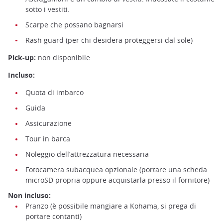
sotto i vestiti.
Scarpe che possano bagnarsi
Rash guard (per chi desidera proteggersi dal sole)
Pick-up:
non disponibile
Immersione nell'arcipelago dell'isola d'Ishigaki ©️Hirata
Incluso:
Tourism
Quota di imbarco
Guida
Assicurazione
Tour in barca
Noleggio dell’attrezzatura necessaria
Fotocamera subacquea opzionale (portare una scheda
microSD propria oppure acquistarla presso il fornitore)
Non incluso:
Pranzo (è possibile mangiare a Kohama, si prega di
portare contanti)