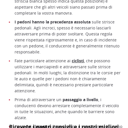
striscia bianca spesso indica questa posizione) e
aspettare che gli altri veicoli siano passati prima di
completare la vostra manovra.
I pedoni hanno la precedenza assoluta
sulle strisce
pedonali. Agli incroci, spesso è necessario lasciarli
attraversare prima di poter svoltare. Questa regola
viene rispettata rigorosamente e, in caso di incidente
con un pedone, il conducente è generalmente ritenuto
responsabile.
Fate particolare attenzione ai
ciclisti
, che possono
utilizzare i marciapiedi e attraversare sulle strisce
pedonali. In molti luoghi, la distinzione tra le corsie per
le auto e quelle per i pedoni non è chiaramente
delimitata, quindi è necessario prestare particolare
attenzione.
Prima di attraversare un
passaggio a livello
, i
conducenti devono arrestare completamente il veicolo
in tutte le situazioni, anche quando le barriere sono
alzate.
L'uso del
clacson
è disapprovato e i giapponesi lo usano