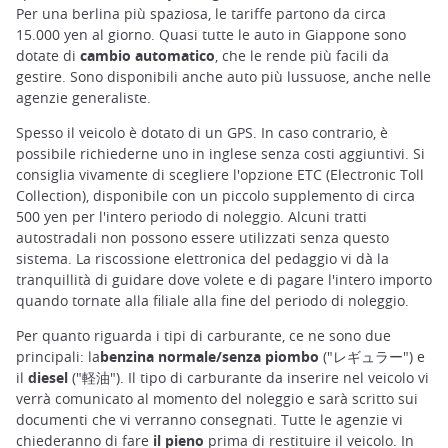
Per una berlina più spaziosa, le tariffe partono da circa
15.000 yen al giorno. Quasi tutte le auto in Giappone sono
dotate di
cambio automatico
, che le rende più facili da
gestire. Sono disponibili anche auto più lussuose, anche nelle
agenzie generaliste.
Spesso il veicolo è dotato di un GPS. In caso contrario, è
possibile richiederne uno in inglese senza costi aggiuntivi. Si
consiglia vivamente di scegliere l'opzione ETC (Electronic Toll
Collection), disponibile con un piccolo supplemento di circa
500 yen per l'intero periodo di noleggio. Alcuni tratti
autostradali non possono essere utilizzati senza questo
sistema. La riscossione elettronica del pedaggio vi dà la
tranquillità di guidare dove volete e di pagare l'intero importo
quando tornate alla filiale alla fine del periodo di noleggio.
Per quanto riguarda i tipi di carburante, ce ne sono due
principali: la
benzina normale/senza piombo
("レギュラー") e
il
diesel
("軽油"). Il tipo di carburante da inserire nel veicolo vi
verrà comunicato al momento del noleggio e sarà scritto sui
documenti che vi verranno consegnati. Tutte le agenzie vi
chiederanno di fare
il pieno
prima di restituire il veicolo. In