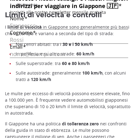
raramente.
Limiti di velocità e controlli
I
limiti di velocità
in Giappone sono generalmente più bassi
che in Europa e variano a seconda del tipo di strada:
Nei centri abitati: tra i
30 e i 50 km/h
In periferia e su altre strade:
60 km/h
Sulle superstrade: tra
60 e 80 km/h
Sulle autostrade: generalmente
100 km/h
, con alcuni
tratti a
120 km/h
Le multe per eccesso di velocità possono essere elevate, fino
a 100.000 yen. È frequente vedere automobilisti giapponesi
che superano di 10 o 20 km/h il limite di velocità, soprattutto
in autostrada.
Il Giappone ha una politica
di tolleranza zero
nei confronti
della guida in stato di ebbrezza. Le multe possono
raggiungere il milione di yen. Anche i passeggeri che