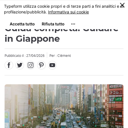
Facebook
Twitter
Instagram
Pinterest
Youtube
Skip
0
MENU
to
main
content
Guida completa: Guidare
in Giappone
Pubblicato il : 27/04/2026
Per : Clément
Close