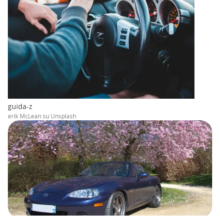
guida-z
erik McLean su Unsplash