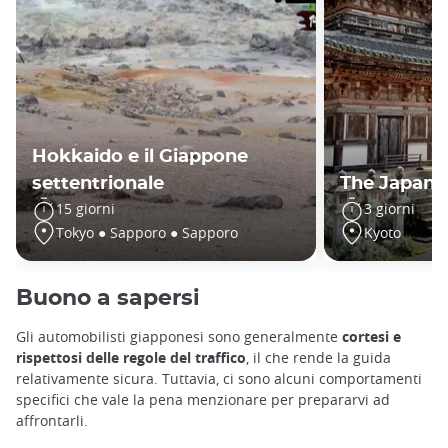
Hokkaido e il Giappone
settentrionale
The Japan o
15 giorni
3 giorni
Tokyo ● Sapporo ● Sapporo
Kyoto
Buono a sapersi
Gli automobilisti giapponesi sono generalmente
cortesi e
rispettosi delle regole del traffico
, il che rende la guida
relativamente sicura. Tuttavia, ci sono alcuni comportamenti
specifici che vale la pena menzionare per prepararvi ad
affrontarli.