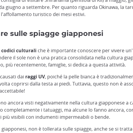
consiglia di visitare Shirahama (penisola di Kii) a maggio, giu
a da giugno a settembre. Per quanto riguarda Okinawa, la tar
'affollamento turistico dei mesi estivi.
re sulle spiagge giapponesi
i codici culturali
che è importante conoscere per vivere un'
ndere il sole non è una pratica consolidata nella cultura gi
 o, più recentemente, famiglie, si dedica a questa attività.
 causati dai
raggi UV
, poiché la pelle bianca è tradizionalme
olta coprirsi dalla testa ai piedi. Tuttavia, questo non è ass
ccettabile!
ono ancora visti negativamente nella cultura giapponese a ca
 completamente i tatuaggi, ma alcune lo fanno ancora, come 
gi più visibili con indumenti impermeabili o bende.
 giapponesi, non è tollerata sulle spiagge, anche se si tratta 