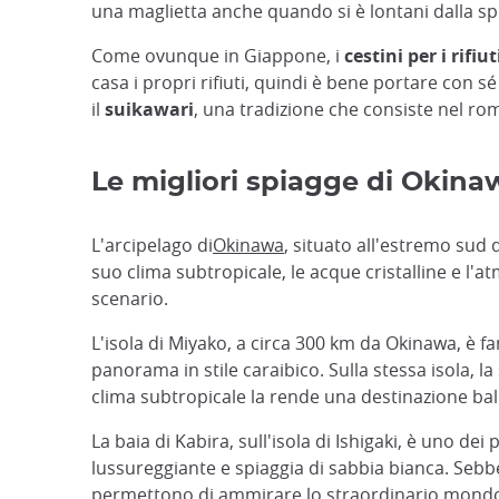
una maglietta anche quando si è lontani dalla sp
Come ovunque in Giappone, i
cestini per i rifiu
casa i propri rifiuti, quindi è bene portare con sé
il
suikawari
, una tradizione che consiste nel rom
Le migliori spiagge di Okinaw
L'arcipelago di
Okinawa
, situato all'estremo sud
suo clima subtropicale, le acque cristalline e l'
scenario.
L'isola di Miyako, a circa 300 km da Okinawa, è 
panorama in stile caraibico. Sulla stessa isola, l
clima subtropicale la rende una destinazione bal
La baia di Kabira, sull'isola di Ishigaki, è uno d
lussureggiante e spiaggia di sabbia bianca. Sebbe
permettono di ammirare lo straordinario mond