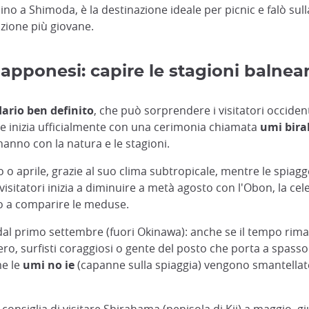
cino a Shimoda, è la destinazione ideale per picnic e falò sull
zione più giovane.
apponesi: capire le stagioni balnear
ario ben definito
, che può sorprendere i visitatori occident
he inizia ufficialmente con una cerimonia chiamata
umi bira
hanno con la natura e le stagioni.
zo o aprile, grazie al suo clima subtropicale, mentre le spia
isitatori inizia a diminuire a metà agosto con l'Obon, la cel
ano a comparire le meduse.
al primo settembre (fuori Okinawa): anche se il tempo riman
o, surfisti coraggiosi o gente del posto che porta a spasso
me le
umi no ie
(capanne sulla spiaggia) vengono smantellate