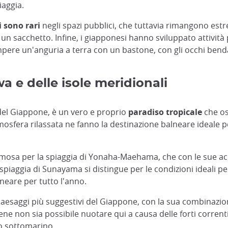
iaggia.
ti sono rari
negli spazi pubblici, che tuttavia rimangono estr
 un sacchetto. Infine, i giapponesi hanno sviluppato attività p
pere un'anguria a terra con un bastone, con gli occhi bendat
a e delle isole meridionali
 del Giappone, è un vero e proprio
paradiso tropicale
che osp
atmosfera rilassata ne fanno la destinazione balneare ideale p
famosa per la spiaggia di Yonaha-Maehama, che con le sue acq
a spiaggia di Sunayama si distingue per le condizioni ideali p
neare per tutto l'anno.
ei paesaggi più suggestivi del Giappone, con la sua combinazio
ne non sia possibile nuotare qui a causa delle forti correnti
o sottomarino.