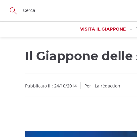
Facebook
Twitter
Instagram
Pinterest
Youtube
Skip
to
main
content
VISITA IL GIAPPONE
Il Giappone delle
Close
Pubblicato il : 24/10/2014
Per : La rédaction