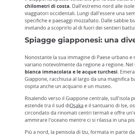
chilometri di costa
. Dall'estremo nord alle isol
viaggiatori occidentali. Lungi dall'essere una se
specifiche e paesaggi mozzafiato. Dalle sabbie bi
invitando a scoprirlo al di fuori dei sentieri battut
Spiagge giapponesi: una dive
Nonostante la sua immagine di Paese urbano e
variano notevolmente da regione a regione. Nel su
bianca immacolata e le acque turchesi
. Emera
Giappone, racchiusa al largo da una magnifica bar
ospita anche un acquario e un museo.
Risalendo verso il Giappone centrale, sull'isola p
estende tra il sud di
Osaka
e il santuario di Ise, 
circondato da rinomati centri termali e offre un'
ammirare l'oceano mentre ci si rilassa in una pis
Più a nord, la penisola di Izu, formata in parte da