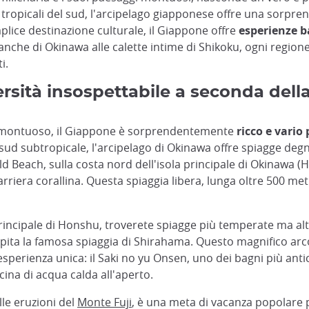
e tropicali del sud, l'arcipelago giapponese offre una sorpre
mplice destinazione culturale, il Giappone offre
esperienze b
anche di Okinawa alle calette intime di Shikoku, ogni region
i.
rsità insospettabile a seconda dell
 montuoso, il Giappone è sorprendentemente
ricco e vario
d subtropicale, l'arcipelago di Okinawa offre spiagge degne 
ld Beach, sulla costa nord dell'isola principale di Okinawa (
riera corallina. Questa spiaggia libera, lunga oltre 500 metri
rincipale di Honshu, troverete spiagge più temperate ma altre
ospita la famosa spiaggia di Shirahama. Questo magnifico arco
esperienza unica: il Saki no yu Onsen, uno dei bagni più ant
cina di acqua calda all'aperto.
lle eruzioni del
Monte Fuji
, è una meta di vacanza popolare 