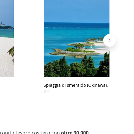
Spiaggia di smeraldo (Okinawa).
DR
proprio tesoro costiero con
oltre 30.000