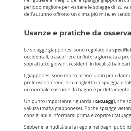
Per godere al meglio delle spiagge giapponesi, si 
periodo migliore per visitare le spiagge di Izu v
dell'autunno offrono un clima più mite, evitando l
Usanze e pratiche da osserva
Le spiagge giapponesi sono regolate da
specific
occidentali, trascorrere un'intera giornata a pre
soprattutto giovani, residenti in località balneari
I giapponesi sono molto preoccupati per i danni
preferiscono tenere la maglietta in spiaggia e talv
un normale costume da bagno è perfettamente a
Un punto importante riguarda i
tatuaggi
, che s
yakuza (mafia giapponese). Poche spiagge vietano
consigliabile informarsi prima e coprire i tatuag
Sebbene la nudità sia la regola nei bagni pubblici