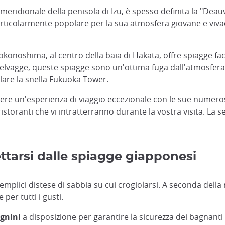
eridionale della penisola di Izu, è spesso definita la "Deauv
articolarmente popolare per la sua atmosfera giovane e vivace
 Nokonoshima, al centro della baia di Hakata, offre spiagge fa
vagge, queste spiagge sono un'ottima fuga dall'atmosfera i
olare la snella
Fukuoka Tower
.
 vivere un'esperienza di viaggio eccezionale con le sue numer
e ristoranti che vi intratterranno durante la vostra visita. L
pettarsi dalle spiagge giapponesi
mplici distese di sabbia su cui crogiolarsi. A seconda della 
per tutti i gusti.
gnini
a disposizione per garantire la sicurezza dei bagnanti 