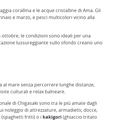
gia corallina e le acque cristalline di Ama. Gli
naio e marzo, e pesci multicolori vicino alla
 ottobre, le condizioni sono ideali per una
etazione lussureggiante sullo sfondo creano uno
uga al mare senza percorrere lunghe distanze,
ite culturali e relax balneare.
nale di Chigasaki sono tra le più amate dagli
ui noleggio di attrezzature, armadietti, docce,
a
(spaghetti fritti) o i
kakigori
(ghiaccio tritato