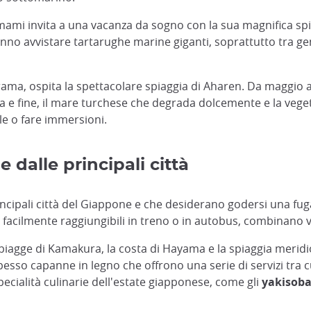
amami invita a una vacanza da sogno con la sua magnifica spiag
nno avvistare tartarughe marine giganti, soprattutto tra gen
erama, ospita la spettacolare spiaggia di Aharen. Da maggio a
ca e fine, il mare turchese che degrada dolcemente e la veg
le o fare immersioni.
 dalle principali città
principali città del Giappone e che desiderano godersi una f
 facilmente raggiungibili in treno o in autobus, combinano vis
piagge di Kamakura, la costa di Hayama e la spiaggia meridio
spesso capanne in legno che offrono una serie di servizi tra c
pecialità culinarie dell'estate giapponese, come gli
yakisob