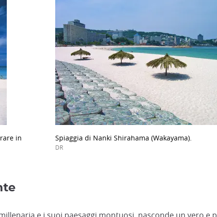
rare in
Spiaggia di Nanki Shirahama (Wakayama).
DR
nte
 millenaria e i suoi paesaggi montuosi, nasconde un vero e 