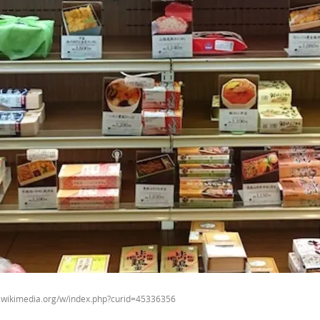
.wikimedia.org/w/index.php?curid=45336356