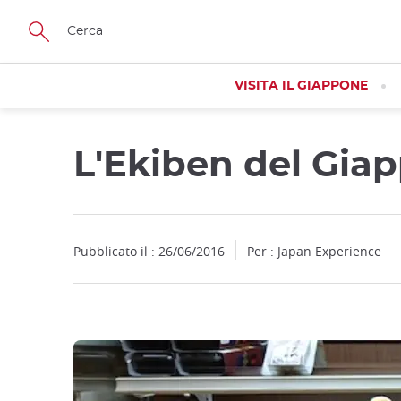
Facebook
Twitter
Instagram
Pinterest
Youtube
Skip
to
main
content
VISITA IL GIAPPONE
L'Ekiben del Giap
Close
Pubblicato il : 26/06/2016
Per : Japan Experience