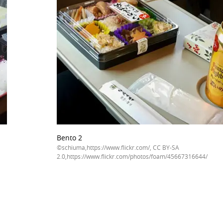
Bento 2
©schiuma,https://www.flickr.com/, CC BY-SA
2.0,https://www.flickr.com/photos/foam/45667316644/