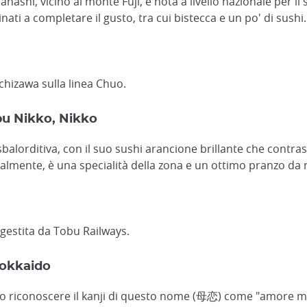
ashi, vicino al monte Fuji, è nota a livello nazionale per il
ati a completare il gusto, tra cui bistecca e un po' di sushi.
chizawa sulla linea Chuo.
bu Nikko, Nikko
orditiva, con il suo sushi arancione brillante che contrasta 
calmente, è una specialità della zona e un ottimo pranzo da 
 gestita da Tobu Railways.
Hokkaido
 riconoscere il kanji di questo nome (母恋) come "amore mater