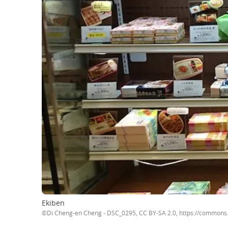
Ekiben
©Di Cheng-en Cheng - DSC_0295, CC BY-SA 2.0, https://commons