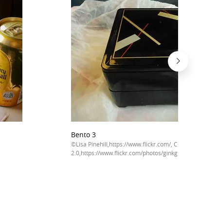
Bento 3
©Lisa Pinehill,https://www.flickr.com/, CC BY-SA
2.0,https://www.flickr.com/photos/ginkgraph/1340198