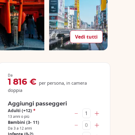
Vedi tutti
Da
1 816 €
per persona, in camera
doppia
Aggiungi passeggeri
Adulti (+12)
*
13 anni o più
Bambini (3- 11)
Da 3 a 12 anni
Infante (0-2)