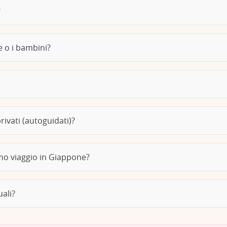
?
e o i bambini?
privati (autoguidati)?
imo viaggio in Giappone?
uali?