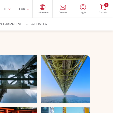
0
IT
EUR
Ubicazione
Contact
Log in
Carrello
IN GIAPPONE
ATTIVITA
erno del Giappone