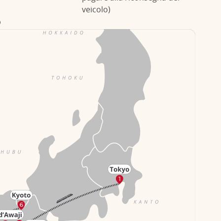
veicolo)
o