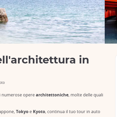
ll'architettura in
oto
 di numerose opere
architettoniche
, molte delle quali
iappone,
Tokyo
e
Kyoto
, continua il tuo tour in auto