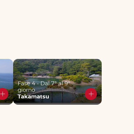
Fase 4 - Dal 7° al 9°
giorno
Takamatsu