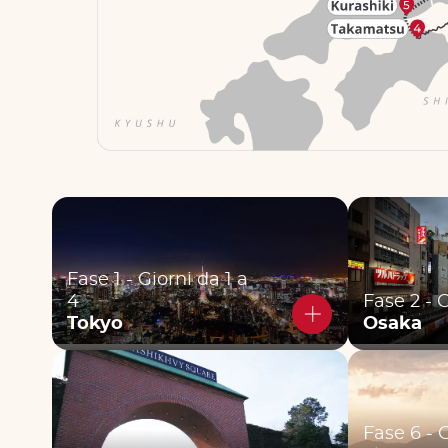
Fase 1 - Giorni da 1 a
4
Fase 2 - 
Tokyo
Osaka
Fase 6 - G