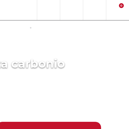
0
IT
EUR
Ubicazione
Contact
Log in
Carrello
IN GIAPPONE
ATTIVITA
za carbonio