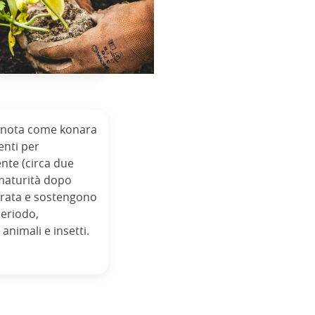
 (nota come konara
enti per
nte (circa due
 maturità dopo
urata e sostengono
periodo,
animali e insetti.