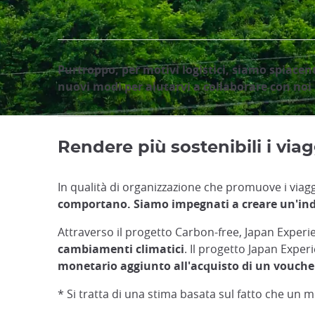
Purtroppo, per motivi logistici, siamo spiacen
nuovi modi per aiutarvi a collaborare con noi n
Rendere più sostenibili i via
In qualità di organizzazione che promuove i viaggi
comportano. Siamo impegnati a creare un'indus
Attraverso il progetto Carbon-free, Japan Experi
cambiamenti climatici
. Il progetto Japan Expe
monetario aggiunto all'acquisto di un voucher
* Si tratta di una stima basata sul fatto che un