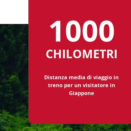
CHILOMETRI
Distanza media di viaggio in
treno per un visitatore in
Giappone