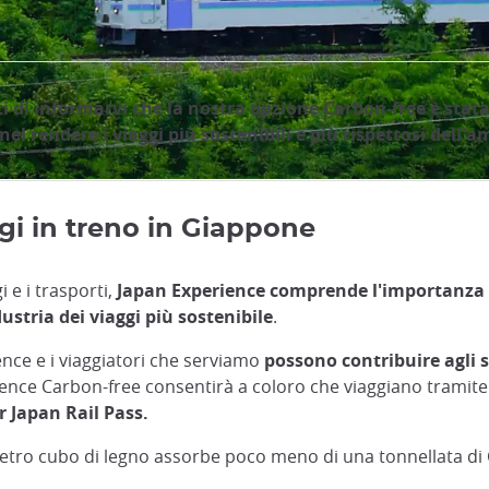
ti di informarvi che la nostra opzione Carbon-free è stat
el rendere i viaggi più sostenibili e più rispettosi dell'a
ggi in treno in Giappone
 e i trasporti,
Japan Experience comprende l'importanza 
tria dei viaggi più sostenibile
.
ence e i viaggiatori che serviamo
possono contribuire agli s
rience Carbon-free consentirà a coloro che viaggiano tramit
 Japan Rail Pass.
 metro cubo di legno assorbe poco meno di una tonnellata di