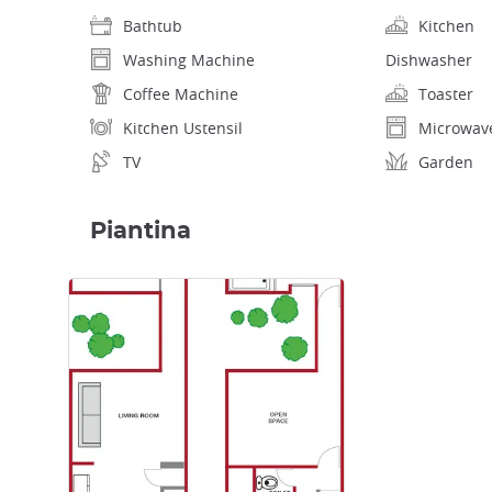
Bathtub
Kitchen
Washing Machine
Dishwasher
Coffee Machine
Toaster
Kitchen Ustensil
Microwav
TV
Garden
Piantina