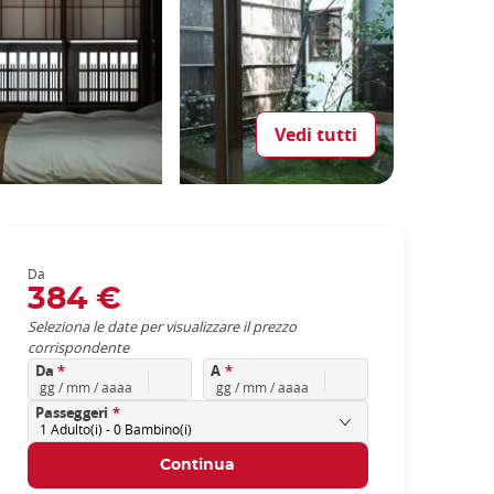
Vedi tutti
Da
384 €
Seleziona le date per visualizzare il prezzo
corrispondente
Da
*
A
*
Passeggeri
*
1
Adulto(i) -
0
Bambino(i)