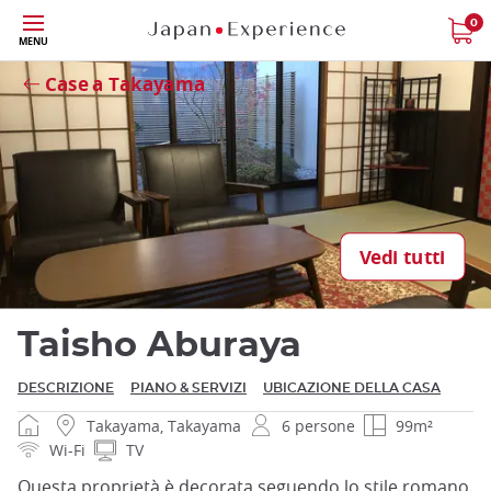
Skip
0
MENU
Close
to
main
Case a Takayama
content
Chiudi
Vedi tutti
Taisho Aburaya
DESCRIZIONE
PIANO & SERVIZI
UBICAZIONE DELLA CASA
Takayama, Takayama
6 persone
99m²
Wi-Fi
TV
Questa proprietà è decorata seguendo lo stile romano