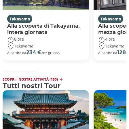
Takayama
Takayama
Alla scoperta di Takayama,
Alla scoper
intera giornata
mezza gior
8 ore
4 ore
Takayama
Takayama
234 €
128 
A partire da
per gruppo
A partire da
SCOPRI I NOSTRE ATTIVITÀ (180)
Tutti nostri Tour