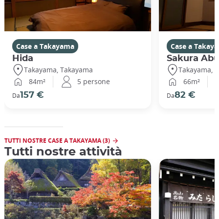
Case a Takayama
Case a Takay
Hida
Sakura Abu
Takayama, Takayama
Takayama, 
84m²
5 persone
66m²
157 €
82 €
Da
Da
TUTTI NOSTRE CASE A TAKAYAMA (3)
Tutti nostre attività