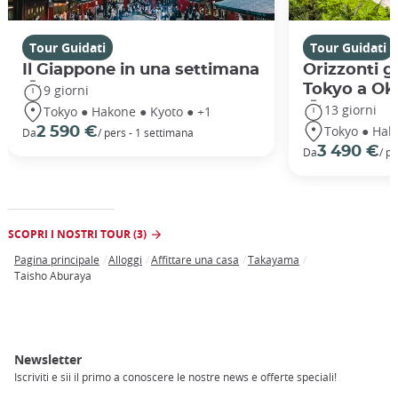
Tour Guidati
Tour Guidati
Il Giappone in una settimana
Orizzonti g
Tokyo a Ok
9 giorni
13 giorni
Tokyo ● Hakone ● Kyoto ● +1
Tokyo ● Hak
2 590 €
Da
/ pers - 1 settimana
3 490 €
Da
/ p
SCOPRI I NOSTRI TOUR (3)
Pagina principale
Alloggi
Affittare una casa
Takayama
Breadcrumb
Taisho Aburaya
Newsletter
Iscriviti e sii il primo a conoscere le nostre news e offerte speciali!