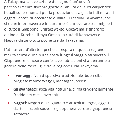
A Takayama la lavorazione del legno è un’attività
particolarmente fiorente grazie all’abilità dei suoi carpentieri,
i quali sono rinomati per la produzione, tra gli altri, di mirabili
oggetti laccati di eccellente qualità. Il Festival Takayama, che
si tiene in primavera e in autunno, è annoverato tra i migliori
di tutto il Giappone. Shirakawa-go, Gokayama, l’itinerario
alpino di Kurobe, Hirayu Onsen, la città di Kanazawa e
Nagoya distano tutti poche ore da Takayama.
L'atmosfera d’altri tempi che si respira in questa regione
merita senza dubbio una sosta lungo il viaggio attraverso il
Giappone, e le nostre confortevoli abitazioni vi aiuteranno a
godere delle meraviglie della regione Hida Takayama.
I vantaggi:
Non dispersiva, tradizionale, buon cibo,
pregiato manzo Wagyu, montagne, onsen.
Gli svantaggi:
Poca vita notturna, clima tendenzialmente
freddo nei mesi invernali.
Negozi:
Negozi di artigianato e articoli in legno, oggetti
d’arte, mirabili souvenir giapponesi, verdure giapponesi
sottaceto.