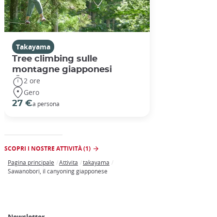
Takayama
Tree climbing sulle
montagne giapponesi
2 ore
Gero
27 €
a persona
SCOPRI I NOSTRE ATTIVITÀ (1)
Pagina principale
Attivita
takayama
Breadcrumb
Sawanobori, il canyoning giapponese
Newsletter