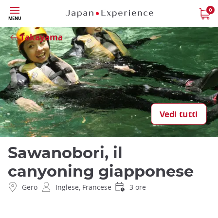
Skip
0
Close
MENU
to
main
Takayama
content
Vedi tutti
Sawanobori, il
canyoning giapponese
Gero
Inglese, Francese
3 ore