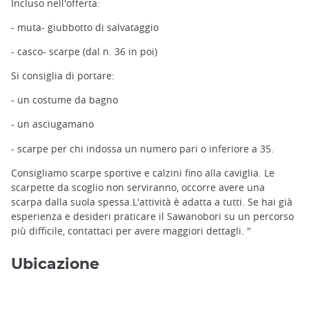
Incluso nell'offerta:
- muta- giubbotto di salvataggio
- casco- scarpe (dal n. 36 in poi)
Si consiglia di portare:
- un costume da bagno
Sawanobori, il canyoning giapponese ©️Mountain Life Hida
- un asciugamano
- scarpe per chi indossa un numero pari o inferiore a 35.
Consigliamo scarpe sportive e calzini fino alla caviglia. Le
scarpette da scoglio non serviranno, occorre avere una
scarpa dalla suola spessa.L'attività è adatta a tutti. Se hai già
esperienza e desideri praticare il Sawanobori su un percorso
più difficile, contattaci per avere maggiori dettagli. "
Ubicazione