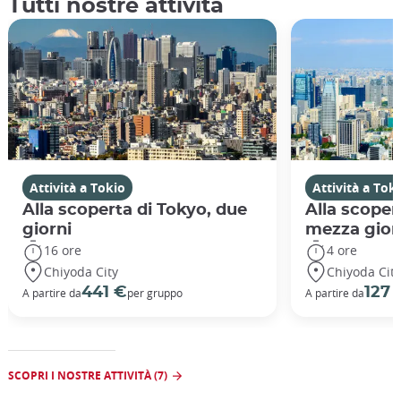
Tutti nostre attività
Attività a Tokio
Attività a Tok
Alla scoperta di Tokyo, due
Alla scoper
giorni
mezza gior
16 ore
4 ore
Chiyoda City
Chiyoda City
441 €
127 
A partire da
per gruppo
A partire da
SCOPRI I NOSTRE ATTIVITÀ (7)