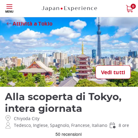
Skip
0
MENU
to
Close
main
Attività a Tokio
content
Vedi tutti
Alla scoperta di Tokyo,
intera giornata
Chiyoda City
Tedesco, Inglese, Spagnolo, Francese, Italiano
8 ore