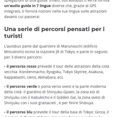
spiegazioni di una guida. Infatti, sull'autobus ti verrà fornita
un'audio guida in 7 lingue
diverse che, grazie al GPS
integrato, ti fornirà nozioni nella tua lingua sulle attrazioni
davanti cui passerai.
Una serie di percorsi pensati per i
turisti
L'autobus parte dal quartiere di Marunouchi (edificio
Mitsubishi) vicino la stazione JR di Tokyo, e parte in seguito
per 3 diversi percorsi:
- il percorso rosso
prevede il tour delle attrazioni della città
vecchia: Kondenmacho, Ryogoku, Tokyo Skytree, Asakusa,
Kappabashi, Ueno, Akihabara, ecc.
- il percorso verde
ti porta verso ovest e la parte moderna
della città: il giardino di Shinjuku-Gyoen, la zona est di
Shinjuku con il Kabukicho e il Golden Gai, la zona ovest di
Shinjuku con i suoi grattacieli , e per finire Shibuya.
- il percorso blu
prevede il tour della baia di Tokyo: Ginza, il