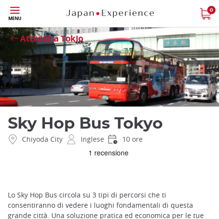
Skip
0
Close
MENU
to
main
Attività a Tokio
content
Sky Hop Bus Tokyo
Chiyoda City
Inglese
10 ore
Lo Sky Hop Bus circola su 3 tipi di percorsi che ti
consentiranno di vedere i luoghi fondamentali di questa
grande città. Una soluzione pratica ed economica per le tue