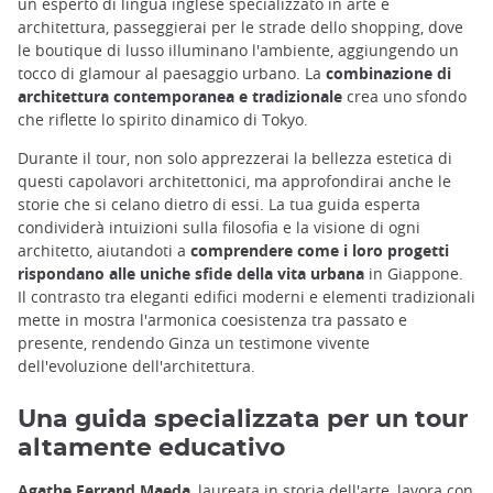
un esperto di lingua inglese specializzato in arte e
architettura, passeggierai per le strade dello shopping, dove
le boutique di lusso illuminano l'ambiente, aggiungendo un
tocco di glamour al paesaggio urbano. La
combinazione di
architettura contemporanea e tradizionale
crea uno sfondo
che riflette lo spirito dinamico di Tokyo.
Durante il tour, non solo apprezzerai la bellezza estetica di
questi capolavori architettonici, ma approfondirai anche le
storie che si celano dietro di essi. La tua guida esperta
condividerà intuizioni sulla filosofia e la visione di ogni
architetto, aiutandoti a
comprendere come i loro progetti
rispondano alle uniche sfide della vita urbana
in Giappone.
Il contrasto tra eleganti edifici moderni e elementi tradizionali
mette in mostra l'armonica coesistenza tra passato e
presente, rendendo Ginza un testimone vivente
dell'evoluzione dell'architettura.
Una guida specializzata per un tour
altamente educativo
Agathe Ferrand Maeda
, laureata in storia dell'arte, lavora con