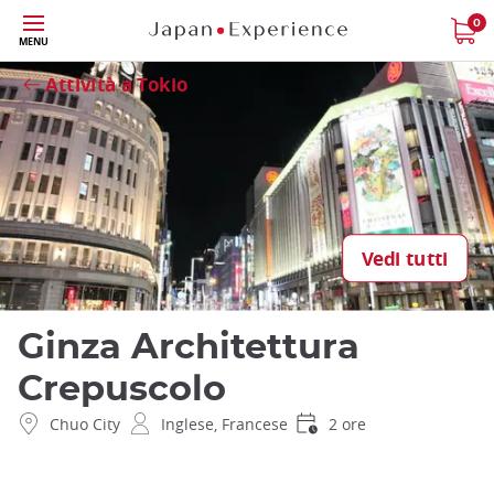
Skip
0
Close
MENU
to
main
Attività a Tokio
content
Vedi tutti
Ginza Architettura
Crepuscolo
Chuo City
Inglese, Francese
2 ore