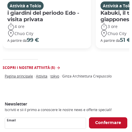
Attività a Tokio
Attività a Tok
i giardini del periodo Edo -
Kabuki, il 
visita privata
giappones
4 ore
3 ore
Chuo City
Chuo City
99 €
51 €
A partire da
A partire da
SCOPRI I NOSTRE ATTIVITÀ (5)
Pagina principale
Attivita
tokyo
Ginza Architettura Crepuscolo
Breadcrumb
Newsletter
Iscriviti e sii il primo a conoscere le nostre news e offerte speciali!
Email