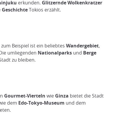
hinjuku
erkunden.
Glitzernde Wolkenkratzer
e
Geschichte
Tokios erzählt.
zum Beispiel ist ein beliebtes
Wandergebiet
,
 Die umliegenden
Nationalparks
und
Berge
tadt zu bleiben.
en
Gourmet-Vierteln
wie
Ginza
bietet die Stadt
 wie dem
Edo-Tokyo-Museum
und dem
eten.