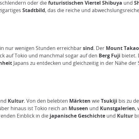
schlendern oder die
futuristischen Viertel
Shibuya
und
S
zigartiges
Stadtbild
, das die reiche und abwechslungsreich
 in nur wenigen Stunden erreichbar
sind
. Der
Mount Takao
ick auf Tokio und manchmal sogar auf den
Berg Fuji
bietet.
nheit
Japans zu entdecken und gleichzeitig in der Nähe der S
nd
Kultur
. Von den belebten
Märkten
wie
Tsukiji
bis zu d
über hinaus ist Tokio reich an
Museen
und
Kunstgalerien
,
erenden Einblick in die
japanische Geschichte
und
Kultur
bi