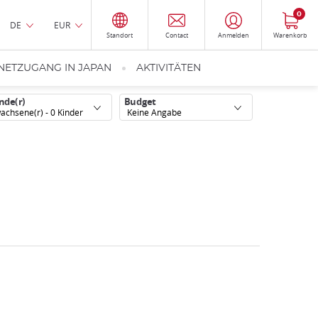
0
DE
EUR
Standort
Contact
Anmelden
Warenkorb
NETZUGANG IN JAPAN
AKTIVITÄTEN
nde(r)
Budget
achsene(r) -
0
Kinder