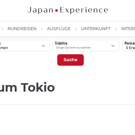
RUNDREISEN
AUSFLÜGE
UNTERKUNFT
INTER
n
Städte
Reise
0
Erw
 um Tokio