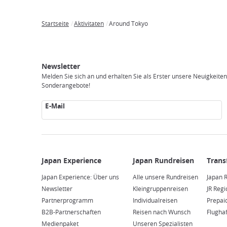
Startseite
Aktivitaten
Around Tokyo
Breadcrumb
Japan
Japan
Transfer
Mobiles
Unterkunft
Aktivitäten
Besuchen
Experience
Rundreisen
Internet
Sie
Newsletter
Japan
Melden Sie sich an und erhalten Sie als Erster unsere Neuigkeite
Sonderangebote!
E-Mail
Japan Experience: Über uns
Alle unsere Rundreisen
Japan R
Newsletter
Kleingruppenreisen
JR Reg
Partnerprogramm
Individualreisen
Prepai
B2B-Partnerschaften
Reisen nach Wunsch
Flugha
Medienpaket
Unseren Spezialisten