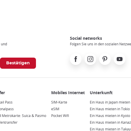
Social networks
n und
Folgen Sie uns in den sozialen Netzw
Facebook
Instagram
Pinterest
Youtube
ail Pass
SIM-Karte
Ein Haus in Japan mieten
ionalpass
eSIM
Ein Haus mieten in Tokio
d Metrokarte: Suica & Pasmo
Pocket Wifi
Ein Haus mieten in Kyoto
fentransfer
Ein Haus mieten in Kana
Ein Haus mieten in Taka