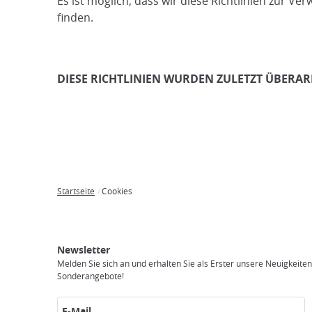
Es ist möglich, dass wir diese Richtlinien zur 
finden.
DIESE RICHTLINIEN WURDEN ZULETZT ÜBERARB
Startseite
Cookies
Breadcrumb
Japan
Japan
Transfer
Mobiles
Unterkunft
Aktivitäten
Besuchen
Experience
Rundreisen
Internet
Sie
Newsletter
Japan
Melden Sie sich an und erhalten Sie als Erster unsere Neuigkeite
Sonderangebote!
E-Mail