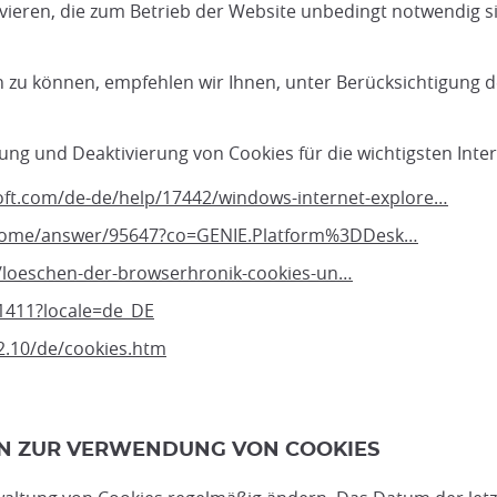
ivieren, die zum Betrieb der Website unbedingt notwendig si
zu können, empfehlen wir Ihnen, unter Berücksichtigung 
ung und Deaktivierung von Cookies für die wichtigsten Inte
oft.com/de-de/help/17442/windows-internet-explore…
hrome/answer/95647?co=GENIE.Platform%3DDesk…
b/loeschen-der-browserhronik-cookies-un…
1411?locale=de_DE
2.10/de/cookies.htm
EN ZUR VERWENDUNG VON COOKIES