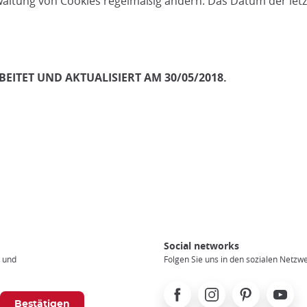
Verwaltung von Cookies regelmäßig ändern. Das Datum der let
EITET UND AKTUALISIERT AM 30/05/2018.
Social networks
n und
Folgen Sie uns in den sozialen Netzw
Facebook
Instagram
Pinterest
Youtube