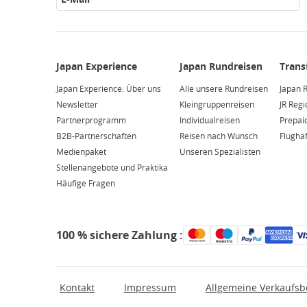
Japan Experience: Über uns
Alle unsere Rundreisen
Japan R
Newsletter
Kleingruppenreisen
JR Reg
Partnerprogramm
Individualreisen
Prepai
B2B-Partnerschaften
Reisen nach Wunsch
Flugha
Medienpaket
Unseren Spezialisten
Stellenangebote und Praktika
Häufige Fragen
100 % sichere Zahlung :
Kontakt
Impressum
Allgemeine Verkaufs