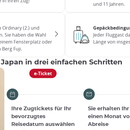
 in Ihren Zug!
und 11 Jahren.
 Ordinary (2.) und
Gepäckbedingu
en. Sie haben die Wahl
Jeder Fluggast d
einem Fensterplatz oder
Länge von insge
 Berg Fuji.
 Japan in drei einfachen Schritten
e-Ticket
Ihre Zugtickets für Ihr
Sie erhalten Ihr
bevorzugtes
einen Monat vo
Reisedatum auswählen
Abreise