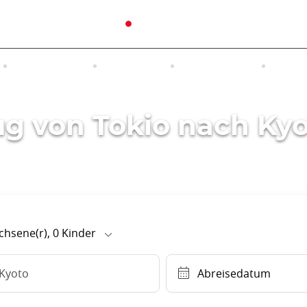
RUNDREISEN
AUSFLÜGE
UNTERKUNFT
INTER
g von Tokio nach Ky
hsene(r),
0
Kinder
Kyoto
Abreisedatum