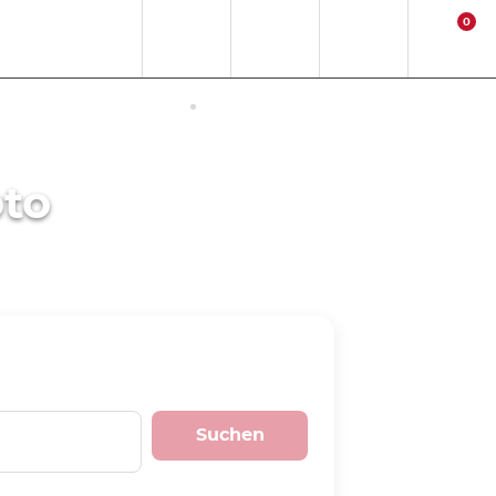
0
DE
EUR
Standort
Contact
Anmelden
Warenkorb
NETZUGANG IN JAPAN
AKTIVITÄTEN
oto
Suchen