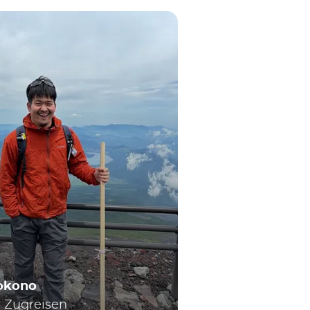
Yokono
r Zugreisen