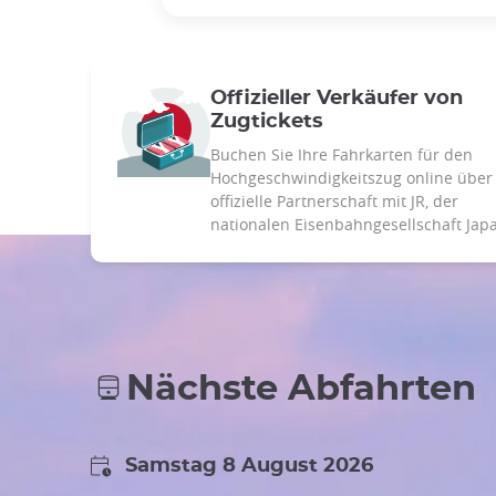
Offizieller Verkäufer von
Zugtickets
Buchen Sie Ihre Fahrkarten für den
Hochgeschwindigkeitszug online über
offizielle Partnerschaft mit JR, der
nationalen Eisenbahngesellschaft Jap
Nächste Abfahrten
Samstag 8 August 2026