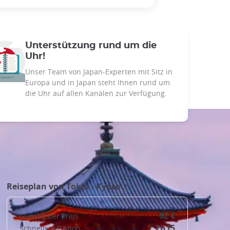
Unterstützung rund um die
Uhr!
Unser Team von Japan-Experten mit Sitz in
Europa und in Japan steht Ihnen rund um
die Uhr auf allen Kanälen zur Verfügung.
Reiseplan von
Tokio
›
Kyoto
82 €
Günstigster Preis
2h15
Schnellste Option