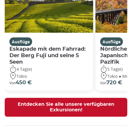
Ausflüge
Ausflüge
Eskapade mit dem Fahrrad:
Nördliche 
Der Berg Fuji und seine 5
Japanische
Seen
Pazifik
4 Tag(e)
5 Tag(e)
Tokio
Tokio ● Mori
450 €
720 €
Von
Von
Entdecken Sie alle unsere verfügbaren
Exkursionen!