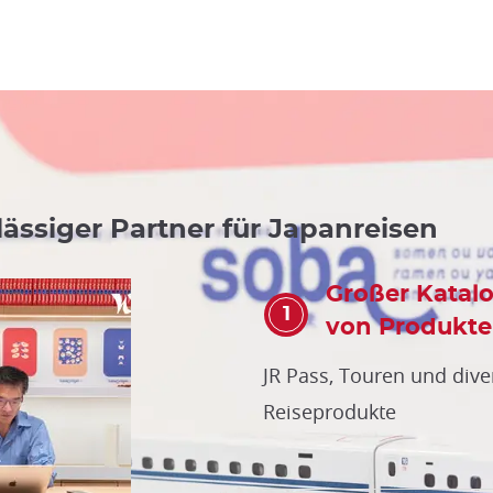
lässiger Partner für Japanreisen
Großer Katal
von Produkt
JR Pass, Touren und dive
Reiseprodukte