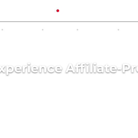
RUNDREISEN
AUSFLÜGE
UNTERKUNFT
INTER
xperience Affiliate-