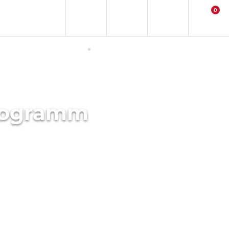
0
DE
EUR
Standort
Contact
Anmelden
Warenkorb
NETZUGANG IN JAPAN
AKTIVITÄTEN
Programm