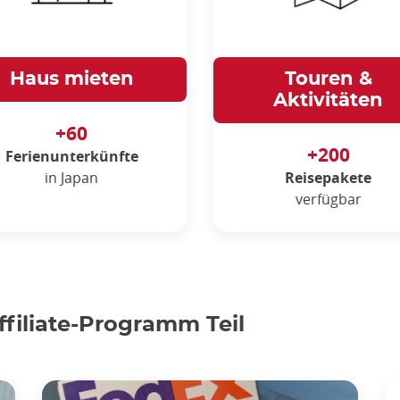
Haus mieten
Touren &
Aktivitäten
+60
+200
Ferienunterkünfte
in Japan
Reisepakete
verfügbar
filiate-Programm Teil