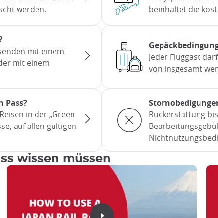
scht werden.
beinhaltet die kos
?
Gepäckbedingun
isenden mit einem
Jeder Fluggast dar
der mit einem
von insgesamt wen
n Pass?
Stornobedigunge
Reisen in der „Green
Rückerstattung bis
se, auf allen gültigen
Bearbeitungsgebüh
Nichtnutzungsbedi
ass wissen müssen