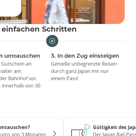
3 einfachen Schritten
pan umtauschen
3. In den Zug einsteigen
 Gutschein an
Genieße unbegrenzte Reisen
halter am
durch ganz Japan mit nur
der Bahnhof vor.
einem Pass!
n innerhalb von 30
 umtauschen?
Gültigkeit des Ja
raums von 3 Monaten
Der Japan Rail Pass 