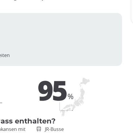
eiten
 —
Pass enthalten?
nkansen mit
JR-Busse