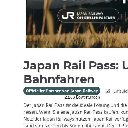
focus
trap
after
an
iframe
Japan Rail Pass:
Bahnfahren
Offizieller Partner von Japan Railway
Einzul
Der Japan Rail Pass ist die ideale Lösung und di
reisen. Wenn Sie eine Japan Rail Pass kaufen, kö
Netz der Japan Railways nutzen. Japan Rail verfü
Land von Norden bis Süden überzieht. Der JR Pass