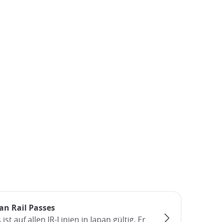
pan Rail Passes
ist auf allen JR-Linien in Japan gültig. Er