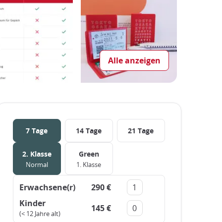
Alle anzeigen
7 Tage
14 Tage
21 Tage
2. Klasse
Green
Normal
1. Klasse
Erwachsene(r)
290 €
Entfernen
Add
Kinder
145 €
Entfernen
Add
(< 12 Jahre alt)