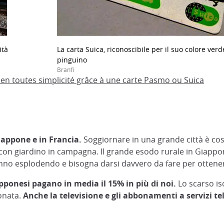
ità
La carta Suica, riconoscibile per il suo colore ver
pinguino
Branfi
x en toutes simplicité grâce à une carte Pasmo ou Suica
Giappone e in Francia.
Soggiornare in una grande città è co
a con giardino in campagna. Il grande esodo rurale in Giappon
stanno esplodendo e bisogna darsi davvero da fare per otte
giapponesi pagano in media il 15% in più di noi.
Lo scarso is
ionata.
Anche la televisione e gli abbonamenti a servizi te