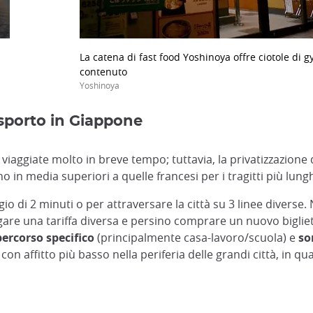
La catena di fast food Yoshinoya offre ciotole di 
contenuto
Yoshinoya
rasporto in Giappone
viaggiate molto in breve tempo; tuttavia, la privatizzazione d
o in media superiori a quelle francesi per i tragitti più lungh
io di 2 minuti o per attraversare la città su 3 linee diverse.
are una tariffa diversa e persino comprare un nuovo bigliett
percorso specifico
(principalmente casa-lavoro/scuola) e
so
 affitto più basso nella periferia delle grandi città, in qu