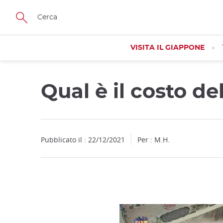
Facebook
Twitter
Instagram
Pinterest
Youtube
Skip
to
main
content
VISITA IL GIAPPONE
Qual è il costo de
Close
Close
Close
Pubblicato il : 22/12/2021
Per : M.H.