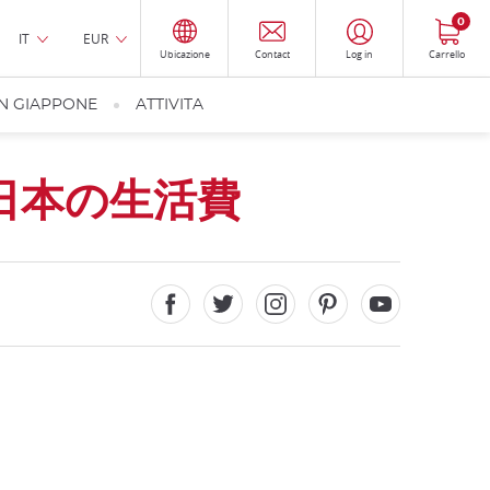
0
IT
EUR
Ubicazione
Contact
Log in
Carrello
IN GIAPPONE
ATTIVITA
日本の生活費