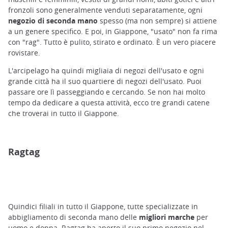
fronzoli sono generalmente venduti separatamente, ogni
negozio di seconda mano
spesso (ma non sempre) si attiene
a un genere specifico. E poi, in Giappone, "usato" non fa rima
con "rag". Tutto è pulito, stirato e ordinato. È un vero piacere
rovistare.
L'arcipelago ha quindi migliaia di negozi dell'usato e ogni
grande città ha il suo quartiere di negozi dell'usato. Puoi
passare ore lì passeggiando e cercando. Se non hai molto
tempo da dedicare a questa attività, ecco tre grandi catene
che troverai in tutto il Giappone.
Ragtag
Quindici
filiali in tutto il Giappone, tutte specializzate in
abbigliamento di seconda mano delle
migliori marche
per
uomo e donna. Ragtag ha aperto il suo primo negozio nel