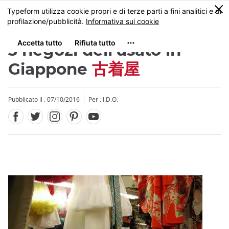
Facebook
Twitter
Instagram
Pinterest
Youtube
Skip
0
MENU
to
main
content
3 negozi dell'usato in
Giappone
古着屋
Pubblicato il : 07/10/2016
Per : I.D.O.
Close