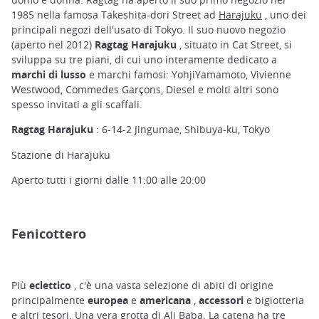
1985 nella famosa Takeshita-dori Street ad
Harajuku
, uno dei
principali negozi dell'usato di Tokyo. Il suo nuovo negozio
(aperto nel 2012)
Ragtag Harajuku
, situato in Cat Street, si
sviluppa su tre piani, di cui uno interamente dedicato a
marchi di lusso
e marchi famosi: YohjiYamamoto, Vivienne
Westwood, Commedes Garçons, Diesel e molti altri sono
spesso invitati a gli scaffali.
Ragtag Harajuku
: 6-14-2 Jingumae, Shibuya-ku, Tokyo
Stazione di Harajuku
Aperto tutti i giorni dalle 11:00 alle 20:00
Fenicottero
Più
eclettico
, c'è una vasta selezione di abiti di origine
principalmente
europea
e
americana
,
accessori
e bigiotteria
e altri tesori. Una vera grotta di Ali Baba. La catena ha tre