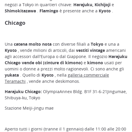
negozi a Tokyo in quartieri chiave:
Harajuku, Kichijoji
e
Shimokitazawa
.
Flamingo
è presente anche a
Kyoto
.
Chicago
Una
catena molto nota
con diverse filiali a
Tokyo
e una a
Kyoto
, vende milioni di articoli, dai
vestiti vintage
americani
agli accessori dall'Europa o dal Giappone. Il negozio
Harajuku
Chicago
vende obi (cinture di kimono)
e
kimono
usati per
uomini o donne a prezzi molto ragionevoli. Ci sono anche gli
yukata
. Quello di
Kyoto
, nella
galleria commerciale
Teramachi
, vende anche deskimonos.
Harajuku Chicago:
OlympiaAnnex Bldg. B1F 31-6-21Jingumae,
Shibuya-ku, Tokyo
Stazione Meiji-jingu mae
Aperto tutti i giorni (tranne il 1 gennaio) dalle 11:00 alle 20:00