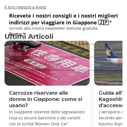
Il loro negozio a Kyoto
.
Ultimi Articoli
Carrozze riservate alle
Guida all'a
donne in Giappone: come si
Kagoshima:
usano?
d'accesso 
In Giappone noterete delle segnalazioni
L'aeroporto di 
rosa su alcune banchine o dei cartelli
secondo aeropo
con la scritta
“Women Only Car
”.
Kyushu dopo qu