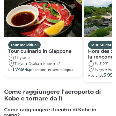
Tour Individuali
Tour Guidati
Tour culinario in Giappone
Hors des Se
la rencontr
13 giorni
16 giorni
Tokyo ● Osaka ● Kobe ● +2
Tokyo ● Fuku
1 749 €
Da
per persona, in camera doppia
5 99
À partir de
Come raggiungere l'aeroporto di
Kobe e tornare da lì
Come raggiungere il centro di Kobe in
treno?