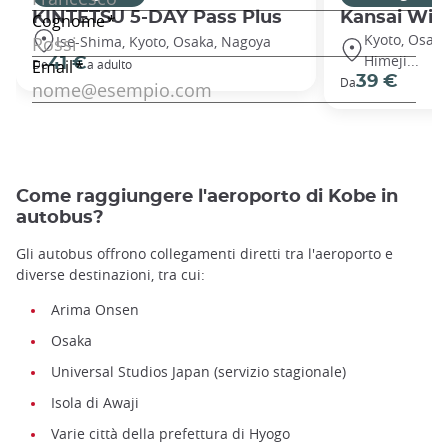
KINTETSU 5-DAY Pass Plus
Kansai Wid
Kyoto, Osaka
Ise-Shima, Kyoto, Osaka, Nagoya
Himeji...
41 €
De
a adulto
39 €
Da
Come raggiungere l'aeroporto di Kobe in
autobus?
Gli autobus offrono collegamenti diretti tra l'aeroporto e
diverse destinazioni, tra cui:
Arima Onsen
Osaka
Universal Studios Japan (servizio stagionale)
Isola di Awaji
Varie città della prefettura di Hyogo