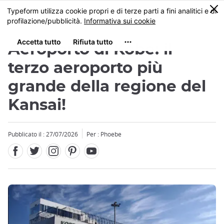
Facebook
Twitter
Instagram
Pinterest
Youtube
Skip
0
MENU
to
main
content
Aeroporto di Kobe: il
terzo aeroporto più
grande della regione del
Kansai!
Pubblicato il : 27/07/2026
Per : Phoebe