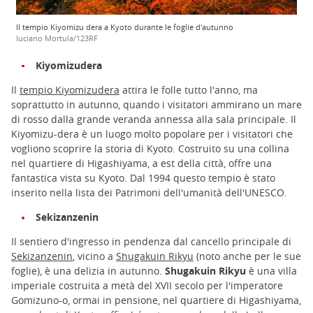
Il tempio Kiyomizu dera a Kyoto durante le foglie d'autunno
luciano Mortula/123RF
Kiyomizudera
Il
tempio Kiyomizudera
attira le folle tutto l'anno, ma
soprattutto in autunno, quando i visitatori ammirano un mare
di rosso dalla grande veranda annessa alla sala principale. Il
Kiyomizu-dera è un luogo molto popolare per i visitatori che
vogliono scoprire la storia di Kyoto. Costruito su una collina
nel quartiere di Higashiyama, a est della città, offre una
fantastica vista su Kyoto. Dal 1994 questo tempio è stato
inserito nella lista dei Patrimoni dell'umanità dell'UNESCO.
Sekizanzenin
Il sentiero d'ingresso in pendenza dal cancello principale di
Sekizanzenin
, vicino a
Shugakuin Rikyu
(noto anche per le sue
foglie), è una delizia in autunno.
Shugakuin Rikyu
è una villa
imperiale costruita a metà del XVII secolo per l'imperatore
Gomizuno-o, ormai in pensione, nel quartiere di Higashiyama,