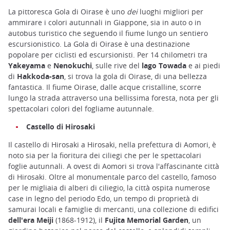
La pittoresca Gola di Oirase è uno
dei
luoghi migliori per
ammirare i colori autunnali in Giappone, sia in auto o in
autobus turistico che seguendo il fiume lungo un sentiero
escursionistico. La Gola di Oirase è una destinazione
popolare per ciclisti ed escursionisti. Per 14 chilometri tra
Yakeyama
e
Nenokuchi
, sulle rive del
lago Towada
e ai piedi
di
Hakkoda-san
, si trova la gola di Oirase, di una bellezza
fantastica. Il fiume Oirase, dalle acque cristalline, scorre
lungo la strada attraverso una bellissima foresta, nota per gli
spettacolari colori del fogliame autunnale.
Castello di Hirosaki
Il castello di Hirosaki a Hirosaki, nella prefettura di Aomori, è
noto sia per la fioritura dei ciliegi che per le spettacolari
foglie autunnali. A ovest di Aomori si trova l'affascinante città
di Hirosaki. Oltre al monumentale parco del castello, famoso
per le migliaia di alberi di ciliegio, la città ospita numerose
case in legno del periodo Edo, un tempo di proprietà di
samurai locali e famiglie di mercanti, una collezione di edifici
dell'era Meiji
(1868-1912), il
Fujita Memorial Garden
, un