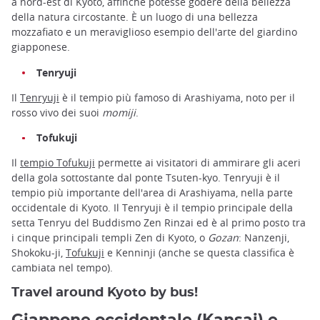
a nord-est di Kyoto, affinché potesse godere della bellezza
della natura circostante. È un luogo di una bellezza
mozzafiato e un meraviglioso esempio dell'arte del giardino
giapponese.
Tenryuji
Il
Tenryuji
è il tempio più famoso di Arashiyama, noto per il
rosso vivo dei suoi
momiji
.
Tofukuji
Il
tempio Tofukuji
permette ai visitatori di ammirare gli aceri
della gola sottostante dal ponte Tsuten-kyo. Tenryuji è il
tempio più importante dell'area di Arashiyama, nella parte
occidentale di Kyoto. Il Tenryuji è il tempio principale della
setta Tenryu del Buddismo Zen Rinzai ed è al primo posto tra
i cinque principali templi Zen di Kyoto, o
Gozan
: Nanzenji,
Shokoku-ji,
Tofukuji
e Kenninji (anche se questa classifica è
cambiata nel tempo).
Travel around Kyoto by bus!