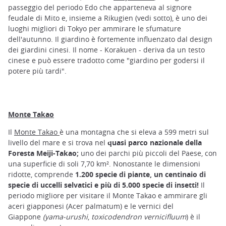
passeggio del periodo Edo che apparteneva al signore
feudale di Mito e, insieme a Rikugien (vedi sotto), è uno dei
luoghi migliori di Tokyo per ammirare le sfumature
dell'autunno. Il giardino è fortemente influenzato dal design
dei giardini cinesi. Il nome - Korakuen - deriva da un testo
cinese e può essere tradotto come "giardino per godersi il
potere più tardi".
Monte Takao
Il
Monte Takao
è una montagna che si eleva a 599 metri sul
livello del mare e si trova nel
quasi parco nazionale della
Foresta Meiji-Takao;
uno dei parchi più piccoli del Paese, con
una superficie di soli 7,70 km². Nonostante le dimensioni
ridotte, comprende
1.200 specie di piante, un centinaio di
specie di uccelli selvatici e più di 5.000 specie di insetti!
Il
periodo migliore per visitare il Monte Takao e ammirare gli
aceri giapponesi (Acer palmatum) e le vernici del
Giappone
(yama-urushi
,
toxicodendron vernicifluum
) è il