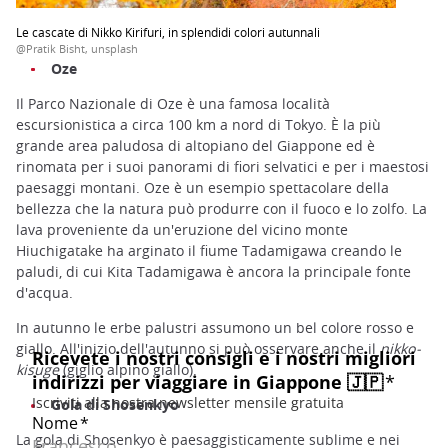
Le cascate di Nikko Kirifuri, in splendidi colori autunnali
@Pratik Bisht, unsplash
Oze
Il Parco Nazionale di Oze è una famosa località
escursionistica a circa 100 km a nord di Tokyo. È la più
grande area paludosa di altopiano del Giappone ed è
rinomata per i suoi panorami di fiori selvatici e per i maestosi
paesaggi montani. Oze è un esempio spettacolare della
bellezza che la natura può produrre con il fuoco e lo zolfo. La
lava proveniente da un'eruzione del vicino monte
Hiuchigatake ha arginato il fiume Tadamigawa creando le
paludi, di cui Kita Tadamigawa è ancora la principale fonte
d'acqua.
In autunno le erbe palustri assumono un bel colore rosso e
giallo. All'inizio dell'autunno si può osservare anche il
nikko-
kisuge
(giglio alpino giallo).
Gola di Shosenkyo
La gola di Shosenkyo è paesaggisticamente sublime e nei