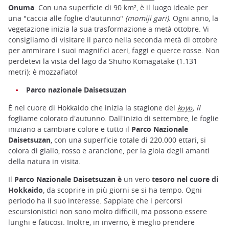
Onuma
. Con una superficie di 90 km², è il luogo ideale per
una "caccia alle foglie d'autunno"
(momiji gari).
Ogni anno, la
vegetazione inizia la sua trasformazione a metà ottobre. Vi
consigliamo di visitare il parco nella seconda metà di ottobre
per ammirare i suoi magnifici aceri, faggi e querce rosse. Non
perdetevi la vista del lago da Shuho Komagatake (1.131
metri): è mozzafiato!
Parco nazionale Daisetsuzan
È nel cuore di Hokkaido che inizia la stagione del
kōyō
, il
fogliame colorato d'autunno. Dall'inizio di settembre, le foglie
iniziano a cambiare colore e tutto il
Parco Nazionale
Daisetsuzan
, con una superficie totale di 220.000 ettari, si
colora di giallo, rosso e arancione, per la gioia degli amanti
della natura in visita.
Il
Parco Nazionale Daisetsuzan è
un vero
tesoro nel cuore di
Hokkaido
, da scoprire in più giorni se si ha tempo. Ogni
periodo ha il suo interesse. Sappiate che i percorsi
escursionistici non sono molto difficili, ma possono essere
lunghi e faticosi. Inoltre, in inverno, è meglio prendere