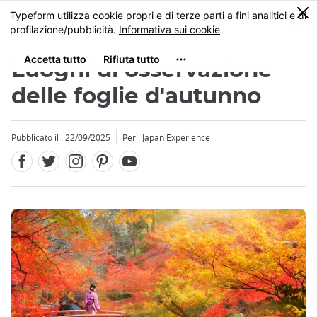
Facebook
Twitter
Instagram
Pinterest
Youtube
Skip
0
MENU
to
main
content
Luoghi di osservazione
delle foglie d'autunno
Pubblicato il : 22/09/2025
Per : Japan Experience
Close
Close
Close