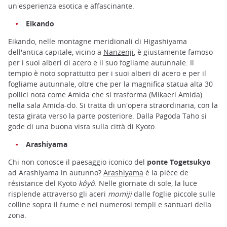
un'esperienza esotica e affascinante.
Eikando
Eikando, nelle montagne meridionali di Higashiyama
dell'antica capitale, vicino a
Nanzenji
, è giustamente famoso
per i suoi alberi di acero e il suo fogliame autunnale. Il
tempio è noto soprattutto per i suoi alberi di acero e per il
fogliame autunnale, oltre che per la magnifica statua alta 30
pollici nota come Amida che si trasforma (Mikaeri Amida)
nella sala Amida-do. Si tratta di un'opera straordinaria, con la
testa girata verso la parte posteriore. Dalla Pagoda Taho si
gode di una buona vista sulla città di Kyoto.
Arashiyama
Chi non conosce il paesaggio iconico del
ponte Togetsukyo
ad Arashiyama in autunno?
Arashiyama
è la pièce de
résistance del Kyoto
kôyô
. Nelle giornate di sole, la luce
risplende attraverso gli aceri
momiji
dalle foglie piccole sulle
colline sopra il fiume e nei numerosi templi e santuari della
zona.