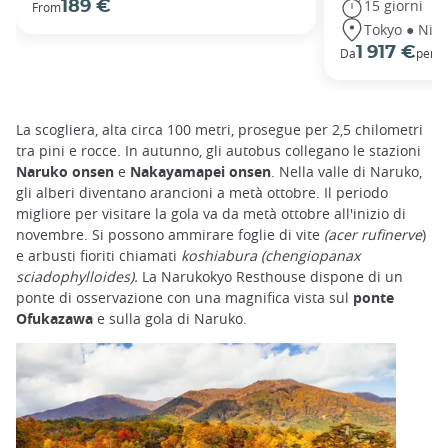
15 giorni
189 €
From
Tokyo ● Nikk
1 917 €
Da
per p
La scogliera, alta circa 100 metri, prosegue per 2,5 chilometri
tra pini e rocce. In autunno, gli autobus collegano le stazioni
Naruko onsen
e
Nakayamapei onsen
. Nella valle di Naruko,
gli alberi diventano arancioni a metà ottobre. Il periodo
migliore per visitare la gola va da metà ottobre all'inizio di
novembre. Si possono ammirare foglie di vite
(acer rufinerve
)
e arbusti fioriti chiamati
koshiabura (chengiopanax
sciadophylloides).
La Narukokyo Resthouse dispone di un
ponte di osservazione con una magnifica vista sul
ponte
Ofukazawa
e sulla gola di Naruko.