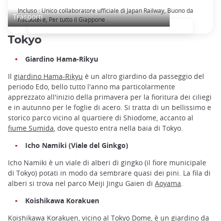
Japan Rail Pass: viaggi in treno illimitati
Incluso : Unico collaboratore ufficiale di Japan Railway, Buono da
Trasporti
riscuotere, Per tutto il Giappone
Tokyo
Giardino Hama-Rikyu
Il
giardino Hama-Rikyu
è un altro giardino da passeggio del
periodo Edo, bello tutto l'anno ma particolarmente
apprezzato all'inizio della primavera per la fioritura dei ciliegi
e in autunno per le foglie di acero. Si tratta di un bellissimo e
storico parco vicino al quartiere di Shiodome, accanto al
fiume Sumida
, dove questo entra nella baia di Tokyo.
Icho Namiki (Viale del Ginkgo)
Icho Namiki è un viale di alberi di gingko (il fiore municipale
di Tokyo) potati in modo da sembrare quasi dei pini. La fila di
alberi si trova nel parco Meiji Jingu Gaien di
Aoyama
.
Koishikawa Korakuen
Koishikawa Korakuen, vicino al
Tokyo Dome
, è un giardino da