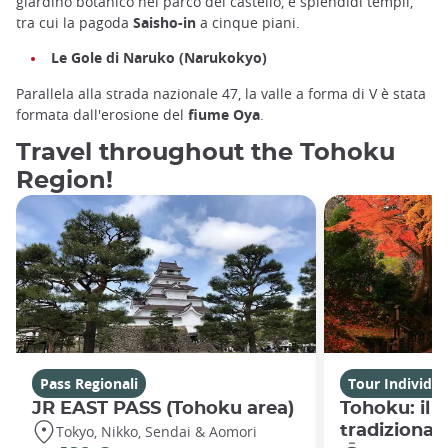
giardino botanico nel parco del castello, e splendidi templi,
tra cui la pagoda
Saisho-in
a cinque piani.
Le Gole di Naruko (Narukokyo)
Parallela alla strada nazionale 47, la valle a forma di V è stata
formata dall'erosione del
fiume Oya
.
Travel throughout the Tohoku
Region!
Pass Regionali
Tour Individua
JR EAST PASS (Tohoku area)
Tohoku: il 
tradizional
Tokyo, Nikko, Sendai & Aomori