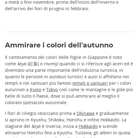
a metà o fine novembre, prima dell'inizio dell'inverno e
dell'arrivo dei fiori di prugno in febbraio.
Ammirare i colori dell'autunno
Il cambiamento dei colori delle foglie in Giappone è noto
come
kōyō
(紅葉) o
momiji
quando ci si riferisce agli aceri ed è
diventato una parte importante dell'industria turistica, in
quanto le persone in autobus turistici e auto si affollano nei
templi e nei santuari più famosi
templi e santuari
per i colori
autunnali a
Kyoto
e
Tokyo
così come le montagne e le gole più
belle di tutto il Paese, dove si può ammirare al meglio il
colorato spettacolo autunnale.
I fiori di ciliegio sbocciano prima a
Okinawa
e gradualmente
si aprono in Kyushu, Shikoku, Honshu e infine Hokkaido. La
stagione del
kōyō
è inversa, inizia a
Hokkaido
e scende
attraverso Honshu fino a Kyushu. Tuttavia, gli alberi in quota