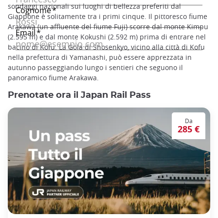
sondaggi nazionali sui luoghi di bellezza preferiti dal
Giappone è solitamente tra i primi cinque. Il pittoresco fiume
Arakawa (un affluente del fiume Fuji) scorre dal monte Kimpu
(2.595 m) e dal monte Kokushi (2.592 m) prima di entrare nel
bacino di Kofu. La Gola di Shosenkyo, vicino alla città di Kofu
nella prefettura di Yamanashi, può essere apprezzata in
autunno passeggiando lungo i sentieri che seguono il
panoramico fiume Arakawa.
Prenotate ora il Japan Rail Pass
Da
285 €