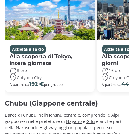
Attività a Tokio
Attività a Tok
Alla scoperta di Tokyo,
Alla scoper
intera giornata
giorni
8 ore
16 ore
Chiyoda City
Chiyoda City
192 €
441 
A partire da
per gruppo
A partire da
Chubu (Giappone centrale)
L'area di Chubu, nell'Honshu centrale, comprende le Alpi
giapponesi nelle prefetture di
Nagano
e
Gifu
e anche parti
della Nakasendo Highway, oggi un popolare percorso
escursionistico. Queste aree montane sono luoghi perfetti