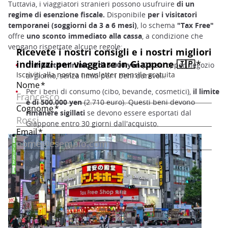
Tuttavia, i viaggiatori stranieri possono usufruire
di un
regime di esenzione fiscale.
Disponibile
per i visitatori
temporanei (soggiorni da 3 a 6 mesi)
, lo schema
"Tax Free"
offre
uno sconto immediato alla cassa
, a condizione che
vengano rispettate alcune regole:
L
'importo minimo è di 5.000 yen
(28 euro) per negozio
al giorno, senza limiti per i beni durevoli.
Per i beni di consumo (cibo, bevande, cosmetici),
il limite
è di 500.000 yen
(2.710 euro). Questi beni devono
rimanere sigillati
se devono essere esportati dal
Giappone entro 30 giorni dall'acquisto.