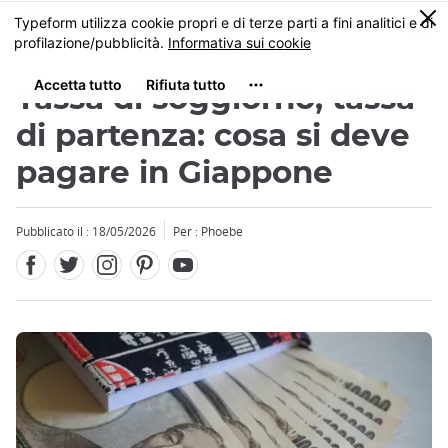
Facebook
Twitter
Instagram
Pinterest
Youtube
Skip
0
MENU
to
main
content
Tassa di soggiorno, tassa
di partenza: cosa si deve
pagare in Giappone
Pubblicato il : 18/05/2026
Per : Phoebe