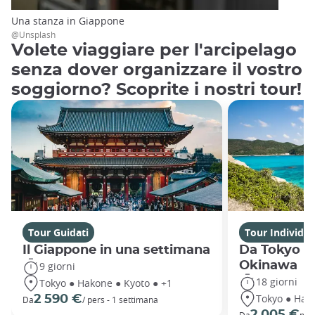
Una stanza in Giappone
@Unsplash
Volete viaggiare per l'arcipelago
senza dover organizzare il vostro
soggiorno? Scoprite i nostri tour!
Tour Guidati
Tour Individua
Il Giappone in una settimana
Da Tokyo al
Okinawa
9 giorni
18 giorni
Tokyo ● Hakone ● Kyoto ● +1
Tokyo ● Hako
2 590 €
Da
/ pers - 1 settimana
2 005 €
Da
per