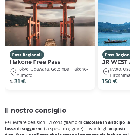
Pass Regionali
Pass Regionali
Hakone Free Pass
JR WEST A
Tokyo, Odawara, Gotemba, Hakone-
Kyoto, Osaka
Yumoto
Hiroshima, 
31 €
150 €
Da
Il nostro consiglio
Per evitare delusioni, vi consigliamo di
calcolare in anticipo la
tassa di soggiorno
(la spesa maggiore). Favorite gli
acquisti
duty-free
e
verificate che la tassa di partenza sia inclusa nel