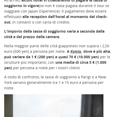
All'arrivo,
alcuni hotel vi chiederanno di pagare la tassa di
soggiorno in vigore
(se non è stata pagata durante il tour se
viaggiate con Japan Experience). Il pagamento deve essere
effettuato
alla reception dell'hotel al momento del check-
out
, in contanti o con carta di credito.
L'importo della tassa di soggiorno varia a seconda della
città e del prezzo della camera.
Nella maggior parte delle città giapponesi non supera i 2,50
euro (500 yen) a persona per notte.
A
Kyoto
, dove è più alta,
può variare da 1 € (200 yen) a quasi 70 € (10.000 yen)
per le
strutture più importanti, con
una media di circa 5 € (1.000
yen)
per persona a notte per i nostri clienti.
A titolo di confronto, le tasse di soggiorno a Parigi e a New
York variano generalmente tra 1 e 15 euro a persona per
notte.