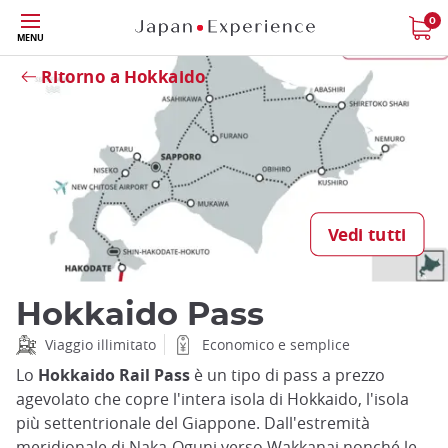
Skip
0
MENU
to
Close
main
Ritorno a Hokkaido
content
Vedi tutti
Hokkaido Pass
Viaggio illimitato
Economico e semplice
Lo
Hokkaido Rail Pass
è un tipo di pass a prezzo
agevolato che copre l'intera isola di Hokkaido, l'isola
più settentrionale del Giappone. Dall'estremità
meridionale di Naka-Oguni verso Wakkanai nonché le