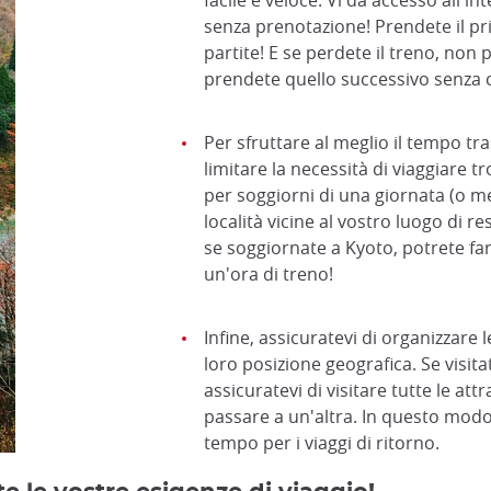
facile e veloce. Vi dà accesso all'int
senza prenotazione! Prendete il pr
partite! E se perdete il treno, non
prendete quello successivo senza co
Per sfruttare al meglio il tempo tr
limitare la necessità di viaggiare 
per soggiorni di una giornata (o me
località vicine al vostro luogo di r
se soggiornate a Kyoto, potrete fa
un'ora di treno!
Infine, assicuratevi di organizzare le
loro posizione geografica. Se visit
assicuratevi di visitare tutte le att
passare a un'altra. In questo modo 
tempo per i viaggi di ritorno.