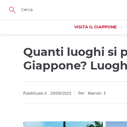
Facebook
Twitter
Instagram
Pinterest
Youtube
Skip
to
main
content
VISITA IL GIAPPONE
Quanti luoghi si 
Giappone? Luoghi
Pubblicato il : 29/09/2023
Per : Marion. E