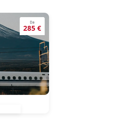
Da
285 €