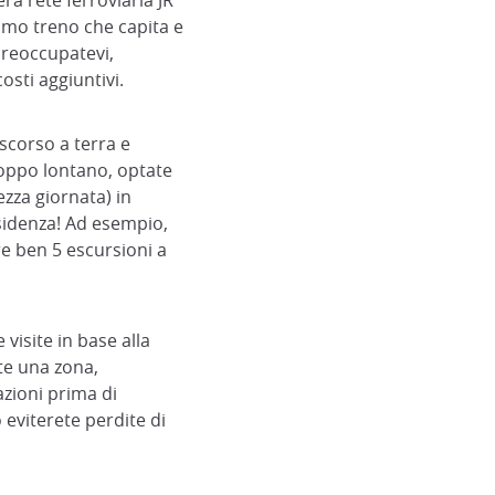
era rete ferroviaria JR
imo treno che capita e
 preoccupatevi,
sti aggiuntivi.
ascorso a terra e
troppo lontano, optate
zza giornata) in
esidenza! Ad esempio,
re ben 5 escursioni a
 visite in base alla
ate una zona,
razioni prima di
eviterete perdite di