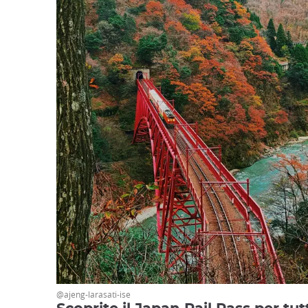
@ajeng-larasati-ise