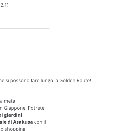
2,1)
 che si possono fare lungo la Golden Route!
na meta
 in Giappone! Potrete
i giardini
ale di Asakusa
con il
llo shopping