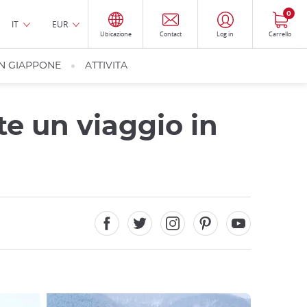
0
IT
EUR
Ubicazione
Contact
Log in
Carrello
IN GIAPPONE
ATTIVITA
e un viaggio in