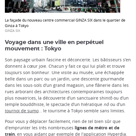
La façade du nouveau centre commercial GINZA SIX dans le quartier de
Ginza à Tokyo
GINZA SIX
Voyage dans une ville en perpétuel
mouvement : Tokyo
Son paysage urbain fascine et déconcerte. Les bâtisseurs s’en
donnent à cœur joie. Chacun y fait ce qui lui plaît et trouve
toujours son bonheur. Une visite au musée, une échappée
belle dans un parc ou un jardin, une descente gourmande
dans les sous-sols d’un grand magasin, une flânerie dans les
rues arborant des architectures contemporaines toujours
plus novatrices, la découverte d’un sanctuaire shintô ou d’un
temple bouddhiste, le spectacle d’un hiératique
nô
ou d’un
tournoi de sumo
… le tourisme à Tokyo semble sans limites.
Pour vous y déplacer facilement, rien de tel bien sûr que
d'emprunter les très nombreuses
lignes de métro et de
train
, en vous aidant par exemple de l'application
Hyperdia
.