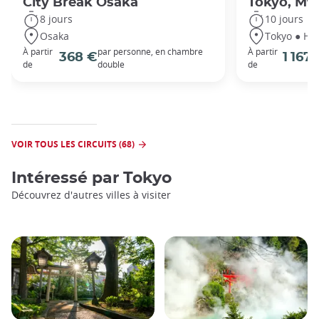
City Break Osaka
Tokyo, Mt 
8 jours
10 jours
Osaka
Tokyo ● Ha
À partir
par personne, en chambre
À partir
368 €
1 167
de
double
de
VOIR TOUS LES CIRCUITS (68)
Intéressé par
Tokyo
Découvrez d'autres villes à visiter