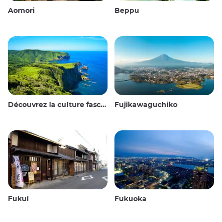
Aomori
Beppu
Découvrez la culture fascinante et les paysages époustouflants des îles Oki au Japon
Fujikawaguchiko
Fukui
Fukuoka