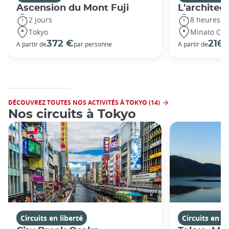
Ascension du Mont Fuji
L'architec
2 jours
8 heures
Tokyo
Minato City
372 €
216 
A partir de
par personne
A partir de
DÉCOUVREZ TOUTES NOS ACTIVITÉS À TOKYO (14)
Nos circuits à Tokyo
Circuits en liberté
Circuits en li