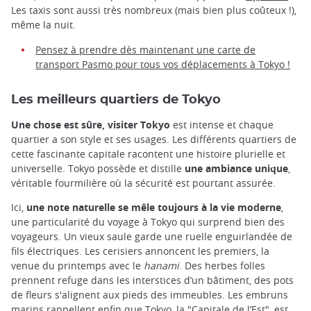
Les taxis sont aussi très nombreux (mais bien plus coûteux !),
même la nuit.
Pensez à prendre dès maintenant une carte de
transport Pasmo pour tous vos déplacements à Tokyo !
Les meilleurs quartiers de Tokyo
Une chose est sûre, visiter Tokyo
est intense et chaque
quartier a son style et ses usages. Les différents quartiers de
cette fascinante capitale racontent une histoire plurielle et
universelle. Tokyo possède et distille
une ambiance unique
,
véritable fourmilière où la sécurité est pourtant assurée.
Ici,
une note naturelle se mêle toujours à la vie moderne
,
une particularité du voyage à Tokyo qui surprend bien des
voyageurs. Un vieux saule garde une ruelle enguirlandée de
fils électriques. Les cerisiers annoncent les premiers, la
venue du printemps avec le
hanami
. Des herbes folles
prennent refuge dans les interstices d’un bâtiment, des pots
de fleurs s'alignent aux pieds des immeubles. Les embruns
marins rappellent enfin que Tokyo, la "Capitale de l’Est", est