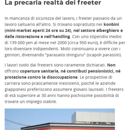
La precaria realtà dei freeter
In mancanza di sicurezza del lavoro, i freeter passano da un
lavoro saltuario all'altro. Si trovano soprattutto nei
konbini
(mini-market aperti 24 ore su 24), nel settore alberghiero e
della ristorazione e nell'handling
. Con uno stipendio medio
di 139.000 yen al mese nel 2000 (circa 950 euro), è difficile per
loro diventare indipendenti. Molti continuano a vivere con i
genitori, diventando "parasaito shinguru" (scapoli parassiti).
I lavori svolti dai freeters sono raramente dichiarati.
Non
offrono
copertura sanitaria, né contributi pensionistici, né
protezione contro la disoccupazione
. Le prospettive di
carriera sono praticamente inesistenti, poiché le aziende
giapponesi preferiscono assumere giovani laureati. I freeters
di età superiore ai 30 anni hanno pochissime possibilità di
trovare un impiego stabile.