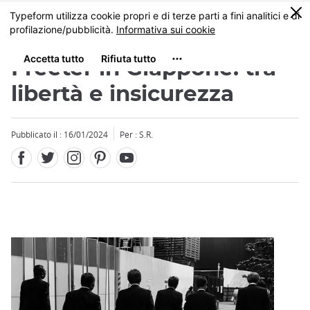
Facebook
Twitter
Instagram
Pinterest
Youtube
Skip
0
MENU
to
main
content
Freeter in Giappone: tra
libertà e insicurezza
Pubblicato il : 16/01/2024
Per : S.R.
Close