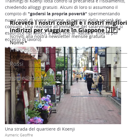
Training) di Kōenji lotta contro la precarietà e l'isolamento,
chiedendo alloggi gratuiti. Alcuni di loro si assumono il
compito di
"godersi la propria povertà"
sperimentando
nuovi modi di vivere insieme, ai margini della società dei
consumi. Una reazione all'immagine del salaryman che si
esaurisce nel lavoro, a volte fino al "karōshi" (morte per
eccesso di lavoro).
Una strada del quartiere di Koenji
Aymeric Geoffre