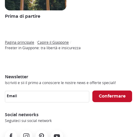
Prima di partire
Pagina principale
Capire il Giappone
Breadcrumb
Freeter in Giappone: tra libertà e insicurezza
Newsletter
Iscriviti e sii il primo a conoscere le nostre news e offerte speciali!
Email
Social networks
Seguiteci sui social network
Facebook
Instagram
Pinterest
Youtube