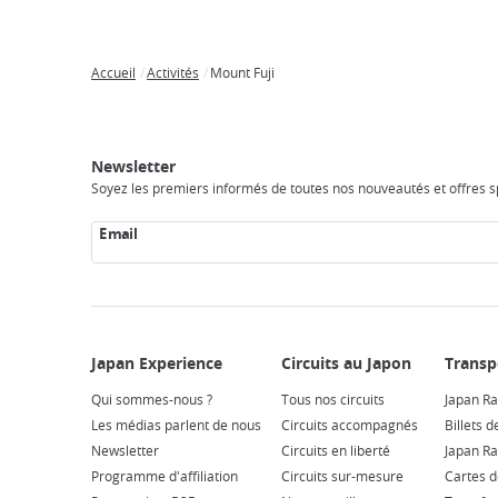
Accueil
Activités
Mount Fuji
Breadcrumb
Japan
Circuits
Transports
Accès
Hébergements
Activités
Visiter
Experience
au
Internet
le
Newsletter
Japon
Japon
Soyez les premiers informés de toutes nos nouveautés et offres sp
Email
Qui sommes-nous ?
Tous nos circuits
Japan Ra
Les médias parlent de nous
Circuits accompagnés
Billets d
Newsletter
Circuits en liberté
Japan Ra
Programme d'affiliation
Circuits sur-mesure
Cartes d