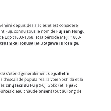
t vénéré depuis des siècles et est considéré
ont Fuji, connu sous le nom de
Fujisan Hongū
de Edo (1603-1868) et la période Meiji (1868-
tsushika Hokusai
et
Utagawa Hiroshige
.
alade s'étend généralement de
juillet à
es d'escalade populaires, la voie Yoshida et la
 les
cinq lacs du Fu
ji (Fuji Goko) et le
parc
 sources d'eau chaude
(onsen
) tout au long de