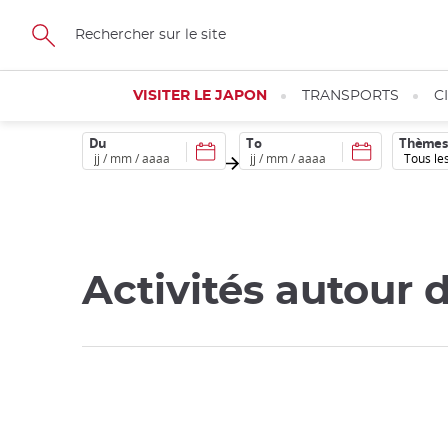
Skip
to
main
content
VISITER LE JAPON
TRANSPORTS
C
Du
To
Thèmes
Activités autour 