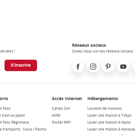
Réseaux sociaux
éciales !
Suivez nous sur nos réseaux sociaux
Facebook
Instagram
Pinterest
Youtube
X
il Pass
Cartes Sim
Location de maisons
e train au Japon
eSIM
Louer une maison à Tokyo
il Pass Régionaux
Pocket WiFi
Louer une maison à Kyoto
e transports : Suica / Pasmo
Louer une maison à Kanaza