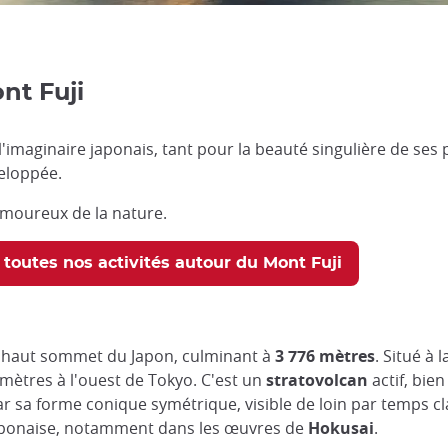
nt Fuji
l'imaginaire japonais, tant pour la beauté singulière de se
veloppée.
 amoureux de la nature.
toutes nos activités autour du Mont Fuji
us haut sommet du Japon, culminant à
3 776 mètres
. Situé à 
omètres à l'ouest de Tokyo. C'est un
stratovolcan
actif, bie
par sa forme conique symétrique, visible de loin par temps c
 japonaise, notamment dans les œuvres de
Hokusai
.