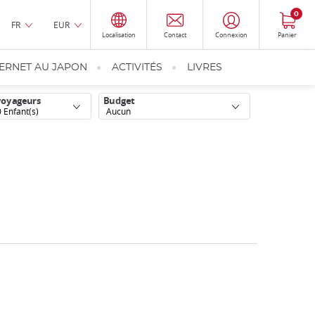
0
FR
EUR
Localisation
Contact
Connexion
Panier
TERNET AU JAPON
ACTIVITÉS
LIVRES
voyageurs
Budget
0
Enfant(s)