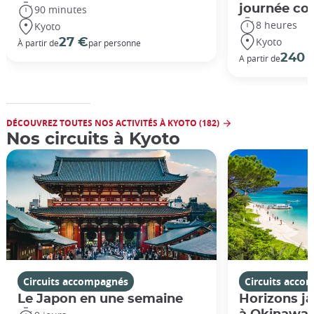
journée co
90 minutes
8 heures
Kyoto
Kyoto
27 €
À partir de
par personne
240 
A partir de
DÉCOUVREZ TOUTES NOS ACTIVITÉS À KYOTO (182)
Nos circuits à Kyoto
Circuits accompagnés
Circuits acco
Le Japon en une semaine
Horizons ja