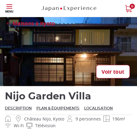
Skip
0
Fermer
MENU
to
main
Maisons à Kyoto
content
Voir tout
Nijo Garden Villa
DESCRIPTION
PLAN & ÉQUIPEMENTS
LOCALISATION
Château Nijo, Kyoto
9 personnes
196m²
Wi-Fi
Télévision