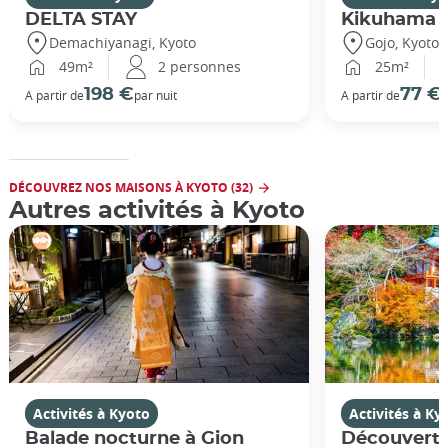
DELTA STAY
Kikuhama
Demachiyanagi, Kyoto
Gojo, Kyoto
49m²
2 personnes
25m²
198 €
77 €
A partir de
par nuit
A partir de
p
DÉCOUVREZ NOS MAISONS À KYOTO (32)
Autres activités à Kyoto
Activités à Kyoto
Activités à Ky
Balade nocturne à Gion
Découverte