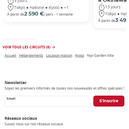
à Okinawa
9 jours
13 jours
Tokyo ● Hakone ● Kyoto ● +1
Tokyo ● Hak
2 590 €
À partir de
/ pers - 1 semaine
3 49
À partir de
VOIR TOUS LES CIRCUITS (8)
Accueil
Hébergements
Location maison
Kyoto
Nijo Garden Villa
Breadcrumb
Newsletter
Soyez les premiers informés de toutes nos nouveautés et offres spéciales !
Email
Réseaux sociaux
Suivez nous sur nos réseaux sociaux