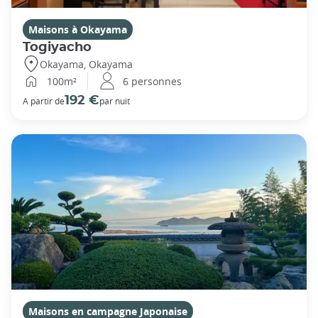
Maisons à Okayama
Togiyacho
Okayama, Okayama
100m²
6 personnes
192 €
A partir de
par nuit
Maisons en campagne Japonaise