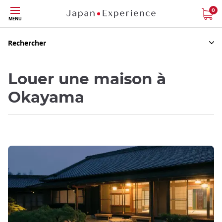
Skip
0
MENU
to
main
content
Rechercher
Louer une maison à
Okayama