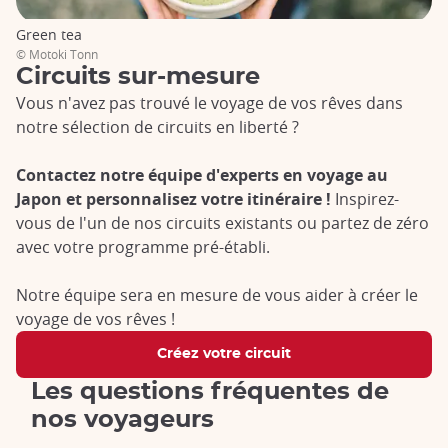
de l’organisation.
(H3) Circuits passion
Green tea
Vous avez un intérêt particulier pour un pan de la culture
© Motoki Tonn
nippone ? Les Circuits Passion sont faits pour vous !
Circuits sur-mesure
Randonnée dans les Alpes japonaises, ski à Hokkaido, manga,
Vous n'avez pas trouvé le voyage de vos rêves dans
architecture ou escapades culinaires,
chaque circuit est
notre sélection de circuits en liberté ?
conçu autour d’un thème spécifique
. Bon vivant ? Laissez-
vous tenter par un parcours gourmand qui vous emmènera à
Contactez notre équipe d'experts en voyage au
Uji, le berceau du matcha et Osaka, la capitale du street food.
Japon et personnalisez votre itinéraire !
Inspirez-
Envie d'expérimenter le zen ? Entamez le pèlerinage de
Kumano Kodo et profitez des temples qui jalonnent la région.
vous de l'un de nos circuits existants ou partez de zéro
Nos Circuits Passion sont l’occasion de vivre des
avec votre programme pré-établi.
expériences uniques, aux côtés de passionnés et d’experts,
pour découvrir le Japon autrement.
Notre équipe sera en mesure de vous aider à créer le
voyage de vos rêves !
Circuits Grands Voyages
Créez votre circuit
Pour un second voyage ou une exploration plus approfondie
du pays,
les Circuits Grands Voyages offrent une immersion
Les questions fréquentes de
complète dans une région du Japon.
Que vous soyez attiré
nos voyageurs
par les paysages d’Hokkaido, les temples zen de Wakayama
ou la richesse culturelle de Kyushu, ces itinéraires de