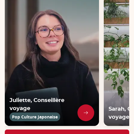
Juliette, Conseillère
voyage
Sarah, Co
Pop Culture Japonaise
voyage