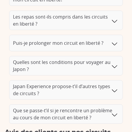
parcours en fonction de vos centres d'intérêt. Sites
historiques, gastronomie, shopping dans des quartiers
Les repas sont-ils compris dans les circuits
tendance, vie nocturne, nos spécialistes du Japon sont là pour
en liberté ?
vous fournir des recommandations et des conseils avisés, afin
que vous tiriez le meilleur parti de votre séjour sur l’archipel.
Avec un City Break, savourez pleinement votre escapade au
Puis-je prolonger mon circuit en liberté ?
Japon, en découvrant l'histoire et le mode de vie des villes
emblématiques du pays.
Quelles sont les conditions pour voyager au
Japon ?
Japan Experience propose-t’il d’autres types
de circuits ?
Que se passe-t’il si je rencontre un problème
au cours de mon circuit en liberté ?