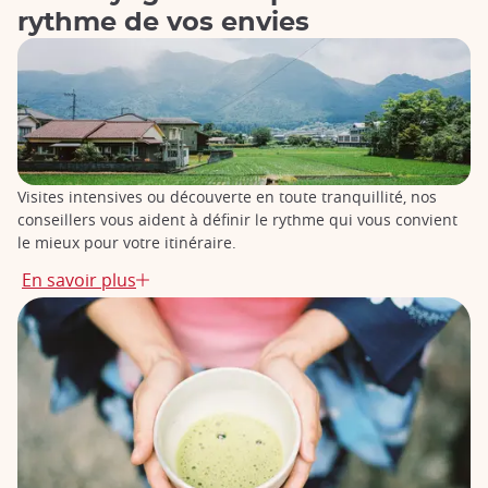
rythme de vos envies
Visites intensives ou découverte en toute tranquillité, nos
conseillers vous aident à définir le rythme qui vous convient
le mieux pour votre itinéraire.
En savoir plus
Circuits essentiels pour un premier voyage au
Japon
Parfaits pour une première découverte du Japon,
les Circuits
Essentiels vous guident à travers les incontournables du
pays
, de Tokyo à Kyoto, en passant par le mont Fuji,
Kanazawa ou Hiroshima. En Shinkansen (train à grande
vitesse japonais), déplacez-vous de ville en ville et profitez
pleinement de chaque étape de votre séjour, sans le stress