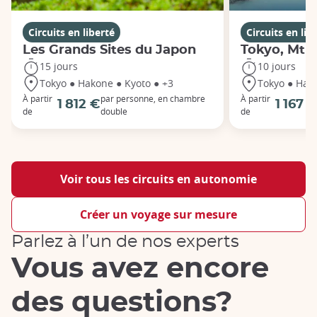
Circuits en liberté
Circuits en lib
Les Grands Sites du Japon
Tokyo, Mt F
15 jours
10 jours
Tokyo ● Hakone ● Kyoto ● +3
Tokyo ● Hak
À partir
par personne, en chambre
À partir
1 812 €
1 167 
de
double
de
Voir tous les circuits en autonomie
Créer un voyage sur mesure
Parlez à l’un de nos experts
Vous avez encore
des questions?