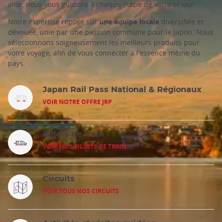
aide, nous vous guidons à chaque étape de votre séjour.
Notre expertise repose sur
une équipe locale
diversifiée et
dévouée, unie par une passion commune pour le Japon. Nous
sélectionnons soigneusement les meilleurs produits pour
votre voyage, afin de vous connecter à l'essence même du
pays.
Japan Rail Pass National & Régionaux
VOIR NOTRE OFFRE JRP
Billets de train
VOIR NOS BILLETS DE TRAIN
Circuits
VOIR TOUS NOS CIRCUITS