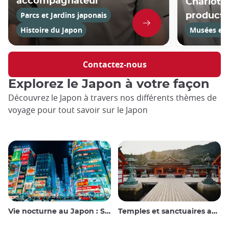
accompagnateur
Charlotte
Parcs et Jardins japonais
product
Histoire du Japon
Musées et g
Contactez-nous
Explorez le Japon à votre façon
Découvrez le Japon à travers nos différents thèmes de
voyage pour tout savoir sur le Japon
Vie nocturne au Japon : Sortir, voir et boire
Temples et sanctuaires au Japon