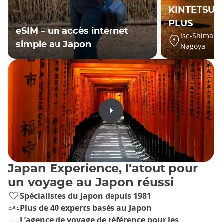
KINTETSU R
PLUS
eSIM – un accès internet
Ise-Shima ar
simple au Japon
Nagoya
Japan Experience, l'atout pour
un voyage au Japon réussi
Spécialistes du Japon depuis 1981
Plus de 40 experts basés au Japon
L’agence de voyage de référence pour les