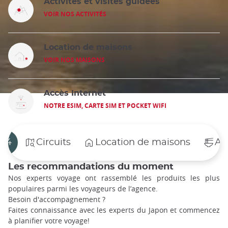
Activités et visites guidées
VOIR NOS ACTIVITÉS
Location de maisons
VOIR NOS MAISONS
Accès Internet
NOTRE ESIM, CARTE SIM ET POCKET WIFI
p 4
Circuits
Location de maisons
Act
Les recommandations du moment
Nos experts voyage ont rassemblé les produits les plus
populaires parmi les voyageurs de l’agence.
Besoin d'accompagnement ?
Faites connaissance avec les experts du Japon et commencez
à planifier votre voyage!