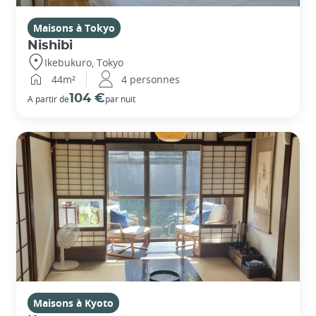
Maisons à Tokyo
Nishibi
Ikebukuro, Tokyo
44m²
4 personnes
104 €
A partir de
par nuit
Maisons à Kyoto