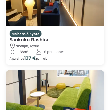
Maisons à Kyoto
Sankoku Bashira
Nishijin, Kyoto
138m²
6 personnes
137 €
A partir de
par nuit