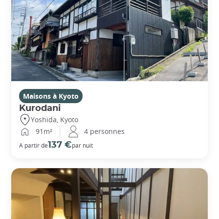
Maisons à Kyoto
Kurodani
Yoshida, Kyoto
91m²
4 personnes
137 €
A partir de
par nuit