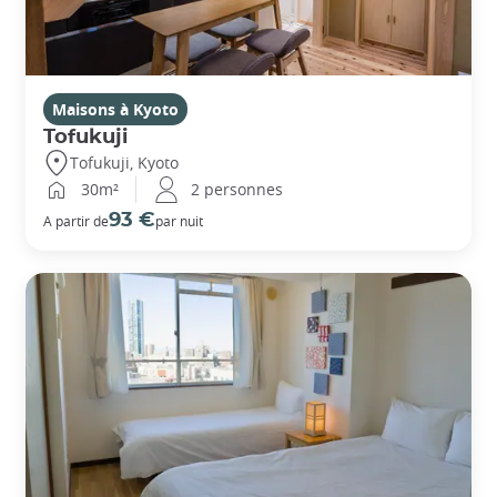
Maisons à Kyoto
Tofukuji
Tofukuji, Kyoto
30m²
2 personnes
93 €
A partir de
par nuit