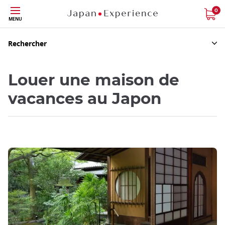
Skip
0
MENU
to
main
content
Rechercher
Louer une maison de
vacances au Japon