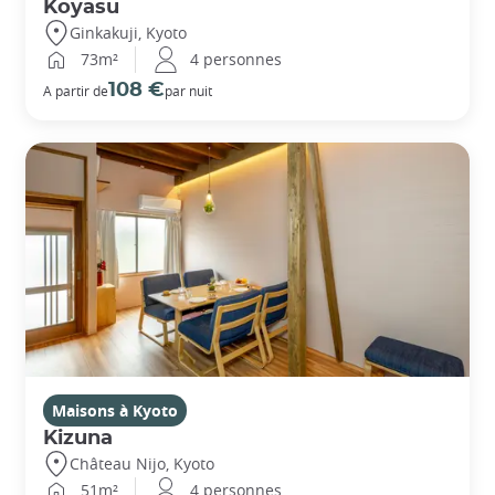
Koyasu
Ginkakuji, Kyoto
73m²
4 personnes
108 €
A partir de
par nuit
Maisons à Kyoto
Kizuna
Château Nijo, Kyoto
51m²
4 personnes