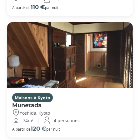
110 €
A partir de
par nuit
Maisons à Kyoto
Munetada
Yoshida, Kyoto
74m²
4 personnes
120 €
A partir de
par nuit