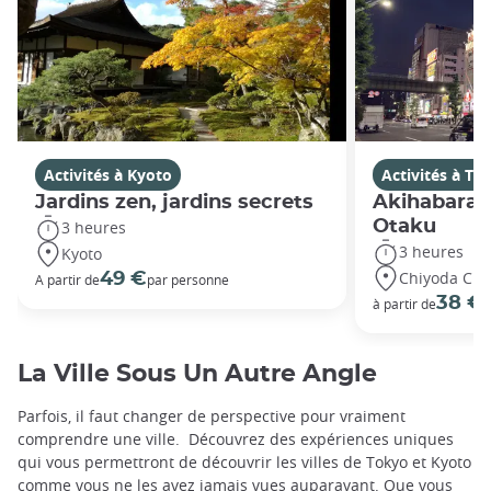
Activités à Kyoto
Activités à To
Jardins zen, jardins secrets
Akihabara, 
Otaku
3 heures
3 heures
Kyoto
Chiyoda City
49 €
A partir de
par personne
38 €
à partir de
p
La Ville Sous Un Autre Angle
Parfois, il faut changer de perspective pour vraiment
comprendre une ville. Découvrez des expériences uniques
qui vous permettront de découvrir les villes de Tokyo et Kyoto
comme vous ne les avez jamais vues auparavant. Que vous