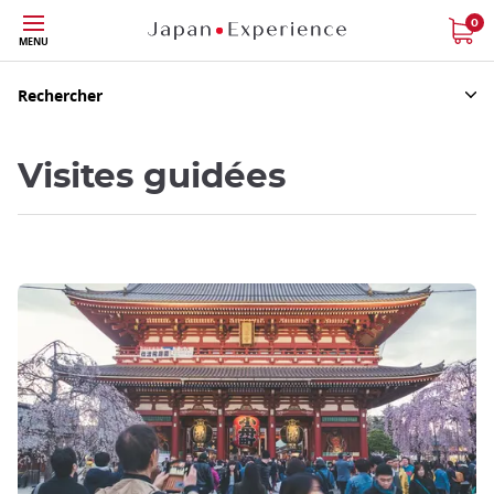
Skip
0
MENU
to
main
content
Rechercher
Visites guidées