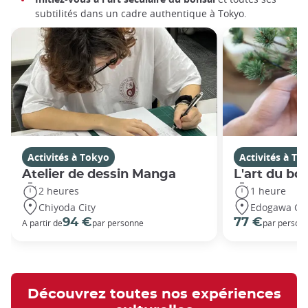
subtilités dans un cadre authentique à Tokyo.
Activités à Tokyo
Activités à To
Atelier de dessin Manga
L'art du bo
2 heures
1 heure
Chiyoda City
Edogawa Cit
94 €
77 €
A partir de
par personne
par person
Découvrez toutes nos expériences