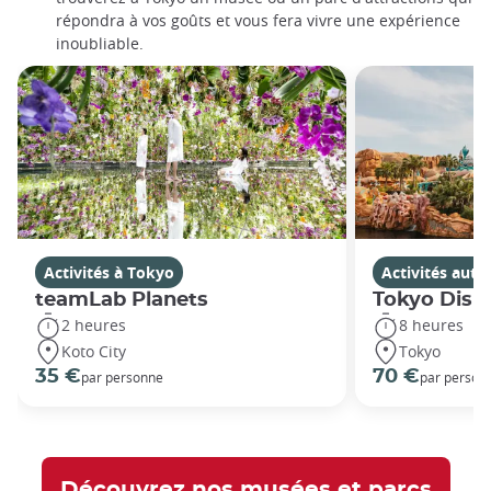
répondra à vos goûts et vous fera vivre une expérience
inoubliable.
Activités à Tokyo
Activités aut
teamLab Planets
Tokyo Disn
2 heures
8 heures
Koto City
Tokyo
35 €
70 €
par personne
par person
Découvrez nos musées et parcs