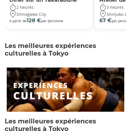
Dîner sur un Yakatabune
Atelier de 
2 heures
3 heures
Shinagawa City
Shinjuku Cit
128 €
67 €
A partir de
par personne
par person
Les meilleures expériences
culturelles à Tokyo
Les meilleures expériences
culturelles à Tokyo