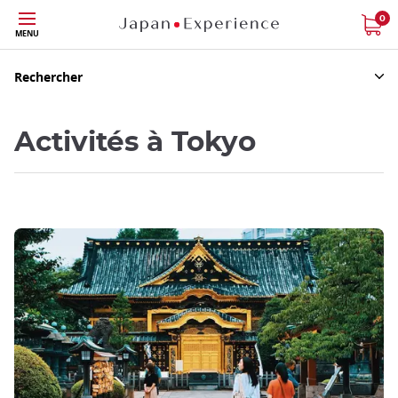
Skip
0
MENU
to
main
content
Rechercher
Activités à Tokyo