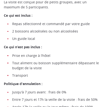
La visite est conçue pour de petits groupes, avec un
maximum de 5 participants.
Le quartier de Dotonbori à Osaka©️Alexander
Smagin/Unsplash
Ce qui est inclus :
Repas sélectionné et commandé par votre guide
2 boissons alcoolisées ou non alcoolisées
Un guide local
Ce qui n’est pas inclus :
Prise en charge à l’hôtel
Tout aliment ou boisson supplémentaire dépassant le
budget de la visite
Transport
Politique d'annulation :
Jusqu'à 7 jours avant : frais de 0%
Entre 7 jours et 17h la veille de la visite : frais de 50%
Après 17h la veille ou le jour même : frais de 100%