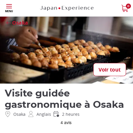
Skip
0
MENU
to
Fermer
main
Osaka
content
Voir tout
Visite guidée
gastronomique à Osaka
Osaka
Anglais
2 heures