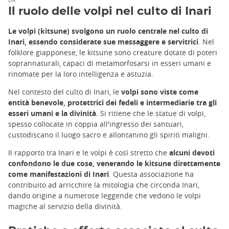
Il ruolo delle volpi nel culto di Inari
Le volpi (kitsune) svolgono un ruolo centrale nel culto di
Inari, essendo considerate sue messaggere e servitrici
. Nel
folklore giapponese, le kitsune sono creature dotate di poteri
soprannaturali, capaci di metamorfosarsi in esseri umani e
rinomate per la loro intelligenza e astuzia.
Nel contesto del culto di Inari, le
volpi sono viste come
entità benevole, protettrici dei fedeli e intermediarie tra gli
esseri umani e la divinità
. Si ritiene che le statue di volpi,
spesso collocate in coppia all'ingresso dei santuari,
custodiscano il luogo sacro e allontanino gli spiriti maligni.
Il rapporto tra Inari e le volpi è così stretto che
alcuni devoti
confondono le due cose, venerando le kitsune direttamente
come manifestazioni di Inari
. Questa associazione ha
contribuito ad arricchire la mitologia che circonda Inari,
dando origine a numerose leggende che vedono le volpi
magiche al servizio della divinità.