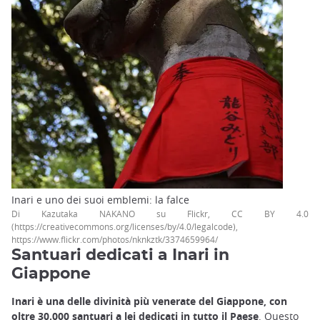
Inari e uno dei suoi emblemi: la falce
Di Kazutaka NAKANO su Flickr, CC BY 4.0
(https://creativecommons.org/licenses/by/4.0/legalcode),
https://www.flickr.com/photos/nknkztk/3374659964/
Santuari dedicati a Inari in
Giappone
Inari è una delle divinità più venerate del Giappone, con
oltre 30.000 santuari a lei dedicati in tutto il Paese
. Questo