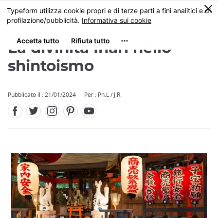
Facebook
Twitter
Instagram
Pinterest
Youtube
Skip
0
MENU
to
main
content
La divinità Inari nello
shintoismo
Pubblicato il : 21/01/2024
Per : Ph.L / J.R.
Close