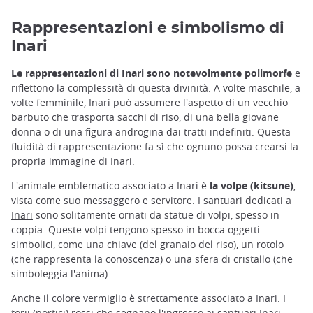
Rappresentazioni e simbolismo di
Inari
Le rappresentazioni di Inari sono notevolmente polimorfe
e
riflettono la complessità di questa divinità. A volte maschile, a
volte femminile, Inari può assumere l'aspetto di un vecchio
barbuto che trasporta sacchi di riso, di una bella giovane
donna o di una figura androgina dai tratti indefiniti. Questa
fluidità di rappresentazione fa sì che ognuno possa crearsi la
propria immagine di Inari.
L'animale emblematico associato a Inari è
la volpe (kitsune)
,
vista come suo messaggero e servitore. I
santuari dedicati a
Inari
sono solitamente ornati da statue di volpi, spesso in
coppia. Queste volpi tengono spesso in bocca oggetti
simbolici, come una chiave (del granaio del riso), un rotolo
(che rappresenta la conoscenza) o una sfera di cristallo (che
simboleggia l'anima).
Anche il colore vermiglio è strettamente associato a Inari. I
torii
(portici) rossi che segnano l'ingresso ai santuari Inari