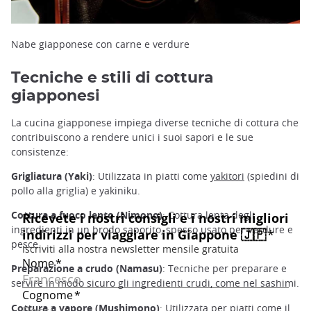
Nabe giapponese con carne e verdure
Tecniche e stili di cottura
giapponesi
La cucina giapponese impiega diverse tecniche di cottura che
contribuiscono a rendere unici i suoi sapori e le sue
consistenze:
Grigliatura (Yaki)
: Utilizzata in piatti come
yakitori
(spiedini di
pollo alla griglia) e yakiniku.
Cottura a fuoco lento (Nimono)
: Cottura lenta degli
ingredienti in un brodo saporito, spesso usato per verdure e
pesce.
Preparazione a crudo (Namasu)
: Tecniche per preparare e
servire in modo sicuro gli ingredienti crudi, come nel sashimi.
Cottura a vapore (Mushimono)
: Utilizzata per piatti come il