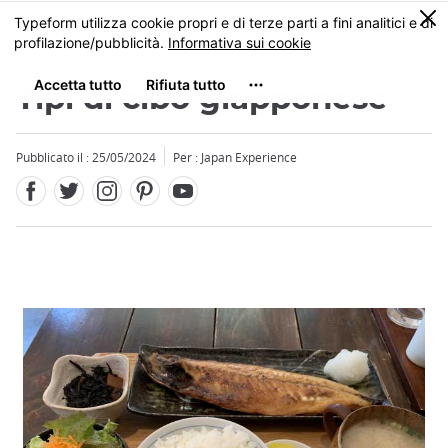
Facebook
Twitter
Instagram
Pinterest
Youtube
Skip
0
MENU
to
main
content
Tipi di cibo giapponese
Pubblicato il : 25/05/2024
Per : Japan Experience